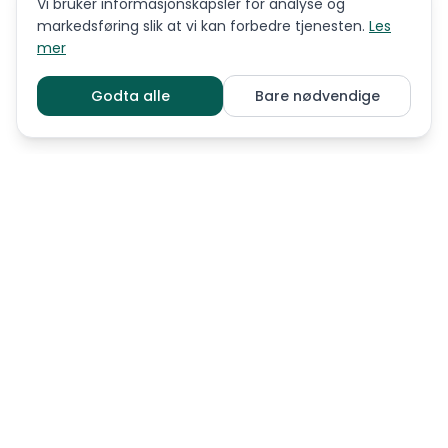
Vi bruker informasjonskapsler for analyse og
markedsføring slik at vi kan forbedre tjenesten.
Les
mer
Godta alle
Bare nødvendige
LIGNENDE RASER
Barbet
Bracco italiano
Breton
Drentsche patrijshond
Engelsk setter
Gordon setter
Grosser münsterländer
Irsk rød og hvit setter
Irsk setter
Italiensk spinone
Kleiner Münsterländer
Pointer