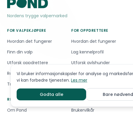
Nordens trygge valpemarked
FOR VALPEKJØPERE
FOR OPPDRETTERE
Hvordan det fungerer
Hvordan det fungerer
Finn din valp
Lag kennelprofil
Utforsk oppdrettere
Utforsk avlshunder
Raseguiden — Ta quiz
Rabatter og fordeler
Vi bruker informasjonskapsler for analyse og markedsføri
vi kan forbedre tjenesten.
Les mer
Trygg betaling
Godta alle
Bare nødvend
RESSURSER
JURIDISK
Om Pond
Brukervilkår
Kvalitet og trygghet
Personvern
Hjelpesenter