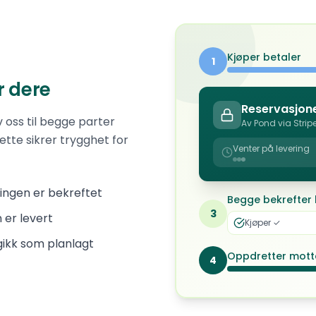
Kjøper betaler
1
r dere
Reservasjone
oss til begge parter
Av Pond via Strip
ette sikrer trygghet for
Venter på levering
ringen er bekreftet
Begge bekrefter 
3
 er levert
Kjøper ✓
gikk som planlagt
Oppdretter mott
4