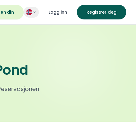
pen din
Logg inn
Registrer deg
Pond
Reservasjonen