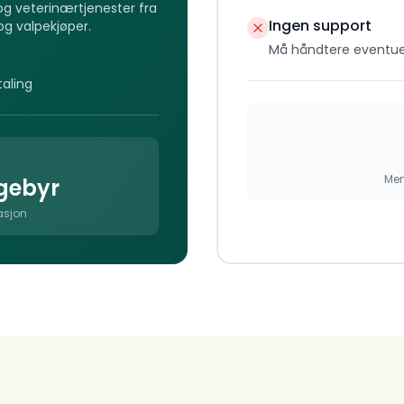
 og veterinærtjenester fra
Ingen support
og valpekjøper.
Må håndtere eventue
aling
Men
 gebyr
asjon