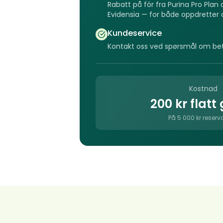
Rabatt på fór fra Purina Pro Plan
Evidensia — for både oppdretter 
Kundeservice
Kontakt oss ved spørsmål om bet
Kostnad
200 kr flatt
På 5 000 kr reserv