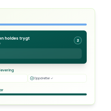
n holdes trygt
2
e
levering
Oppdretter ✓
ar