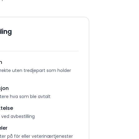
ling
n
rekte uten tredjepart som holder
jon
ere hva som ble avtalt
telse
 ved avbestilling
ler
tter på fór eller veterinærtjenester