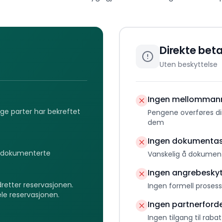
Direkte beta
Uten beskyttelse
Ingen mellomman
gge parter har bekreftet
Pengene overføres di
dem
Ingen dokumentas
og dokumenterte
Vanskelig å dokument
Ingen angrebeskyt
dretter reservasjonen.
Ingen formell prosess
ele reservasjonen.
Ingen partnerforde
Ingen tilgang til raba