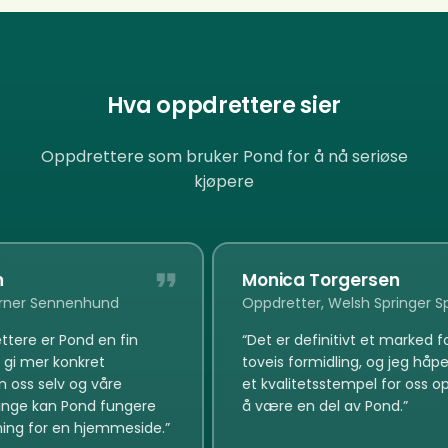
Hva oppdrettere sier
Oppdrettere som bruker Pond for å nå seriøse
kjøpere
Monica Torgersen
r Sennenhund
Oppdretter, Welsh Springer Spani
e er Pond en fin
“
Det er definitivt et marked for e
 mer konkret
toveis formidling, og jeg håper det
 selv og våre
et kvalitetsstempel for oss oppdr
 kan Pond fungere
å være en del av Pond.
”
 for en hjemmeside.
”