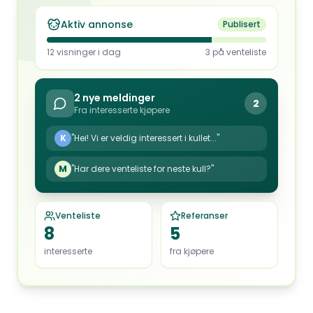
Aktiv annonse
Publisert
12 visninger i dag
3 på venteliste
2 nye meldinger
2
Fra interesserte kjøpere
K
"Hei! Vi er veldig interessert i kullet..."
M
"Har dere venteliste for neste kull?"
Venteliste
Referanser
8
5
interesserte
fra kjøpere