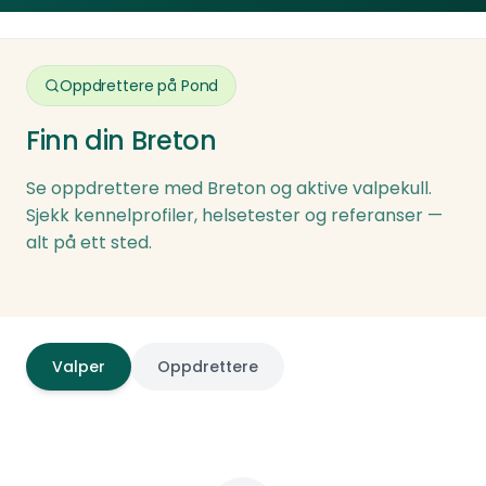
lykkelige, og kombinasjonen av jaktevne,
familievennlighet og samarbeidsvilje gjør den
til en av de mest allsidige hundene du kan
Oppdrettere på Pond
velge.
Finn din
Breton
Se oppdrettere med
Breton
og aktive valpekull.
Sjekk kennelprofiler, helsetester og referanser —
alt på ett sted.
Valper
Oppdrettere