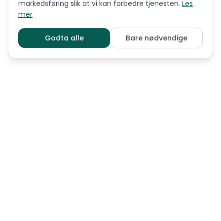
markedsføring slik at vi kan forbedre tjenesten.
Les
mer
Godta alle
Bare nødvendige
LIGNENDE RASER
Barbet
Bracco italiano
Drentsche patrijshond
Engelsk setter
Gordon setter
Grosser münsterländer
Irsk rød og hvit setter
Irsk setter
Italiensk spinone
Kleiner Münsterländer
Pointer
Slovakisk strihåret vorster