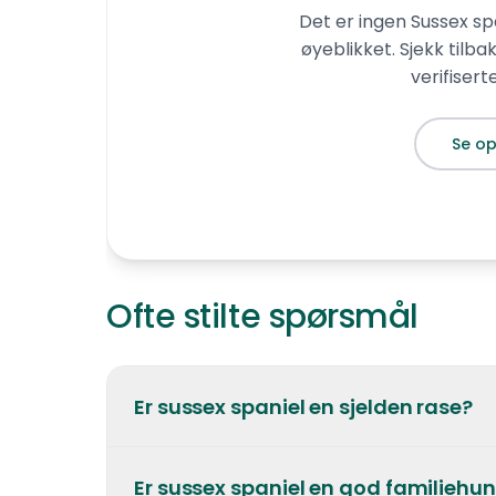
Det er ingen
Sussex sp
øyeblikket. Sjekk tilba
verifiser
Se op
Ofte stilte spørsmål
Er sussex spaniel en sjelden rase?
Ja, sussex spaniel er en av verdens 
Er sussex spaniel en god familiehu
England registreres kun 50–70 valper 