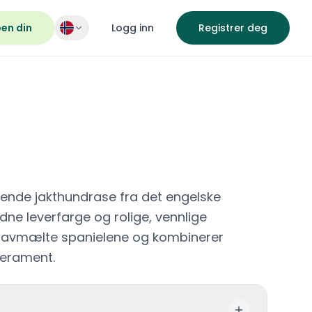
pen din
Logg inn
Registrer deg
rende jakthundrase fra det engelske
ldne leverfarge og rolige, vennlige
lavmælte spanielene og kombinerer
perament.