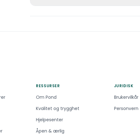
at rasen kan bjeffe, noe som bør ad
Sussex spaniel er tyngre, lavere og r
Den har en unik rullende gang, gir s
spanieler), og har en mer avmålt pe
sjeldnere enn andre populære spanie
RESSURSER
JURIDISK
rer
Om Pond
Brukervilkår
Kvalitet og trygghet
Personvern
Hjelpesenter
er
Åpen & ærlig