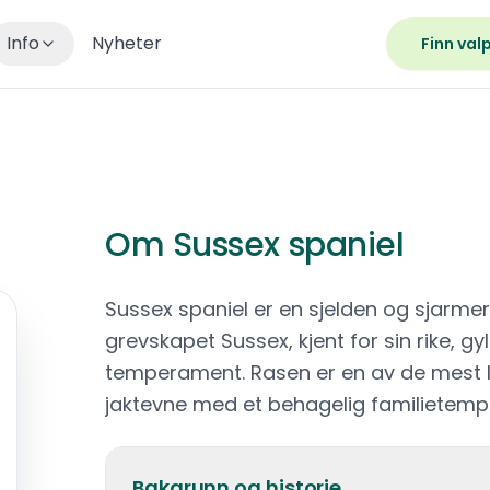
Info
Nyheter
Finn val
Om
Sussex spaniel
Sussex spaniel er en sjelden og sjarme
grevskapet Sussex, kjent for sin rike, gy
temperament. Rasen er en av de mest 
jaktevne med et behagelig familietem
Bakgrunn og historie