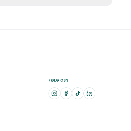
resseres tidlig med tanke på naboer.
oligere enn de fleste andre spanieler.
temmelyd under jakt (uvanlig for
rsonlighet. Rasen er også betydelig
lraser.
FØLG OSS