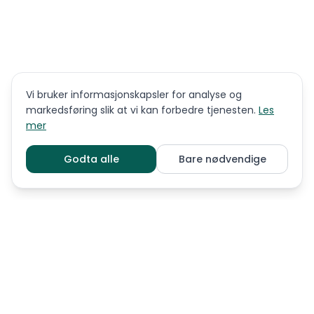
Vi bruker informasjonskapsler for analyse og
markedsføring slik at vi kan forbedre tjenesten.
Les
mer
Godta alle
Bare nødvendige
LIGNENDE RASER
Amerikansk cocker spaniel
Chesapeake Retriever
Clumber spaniel
Cocker spaniel