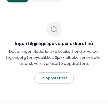
tålmodige og engasjerte eiere med en trofast,
intelligent og sjarmerende kompanjong.
Ingen tilgjengelige valper akkurat nå
Det er ingen
Nederlanske kooikerhondje
-valper
tilgjengelig for øyeblikket. Sjekk tilbake senere eller
utforsk våre verifiserte oppdrettere.
Se oppdrettere