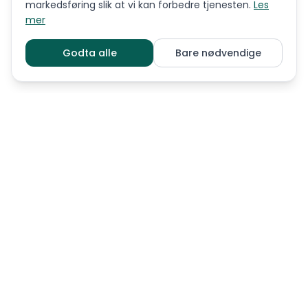
markedsføring slik at vi kan forbedre tjenesten.
Les
mer
Godta alle
Bare nødvendige
LIGNENDE RASER
Affenpinscher
Amerikansk nakenterrier
Australsk terrier
Basset fauve de bretagne
Bichon frisé
Bichon havanais
Bolognese
Bordeaux dogge
Boston terrier
Brasiliansk terrier
Cavalier king charles spaniel
Chihuahua korthåret