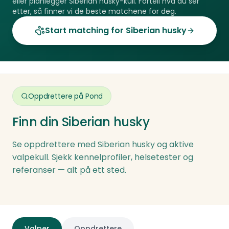
eller planlegger
Siberian husky
-kull. Fortell hva du ser
etter, så finner vi de beste matchene for deg.
Start matching for
Siberian husky
Oppdrettere på Pond
Finn din
Siberian husky
Se oppdrettere med
Siberian husky
og aktive
valpekull. Sjekk kennelprofiler, helsetester og
referanser — alt på ett sted.
Åpen og 
Bjerkehagens Husky
Gelido 
Siberian husky
Siberian hu
·
Renraset
Valper
Oppdrettere