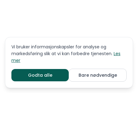
Vi bruker informasjonskapsler for analyse og
markedsføring slik at vi kan forbedre tjenesten.
Les
mer
Godta alle
Bare nødvendige
LIGNENDE RASER
Akita
Alaskan malamute
Basenji
Chow chow
Eurasier
Faraohund