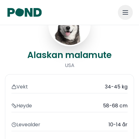
Alaskan malamute
Alaskan malamute
USA
Vekt
34-45 kg
Høyde
58-68 cm
Levealder
10-14 år