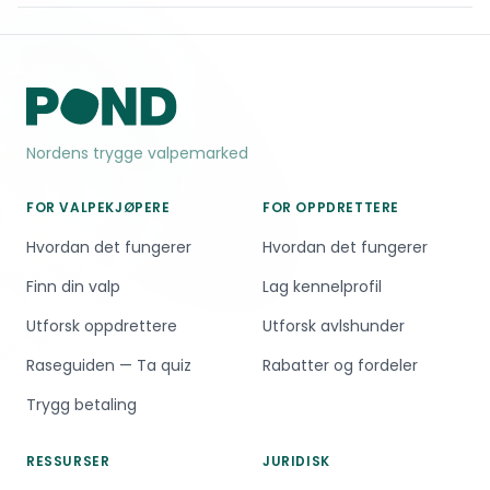
tykke dobbeltpels. Unngå hard aktivitet i
temperaturer over 20 °C, og sørg for skygge
og tilgang til friskt vann.
Nordens trygge valpemarked
FOR VALPEKJØPERE
FOR OPPDRETTERE
Hvordan det fungerer
Hvordan det fungerer
Finn din valp
Lag kennelprofil
Utforsk oppdrettere
Utforsk avlshunder
Raseguiden — Ta quiz
Rabatter og fordeler
Trygg betaling
RESSURSER
JURIDISK