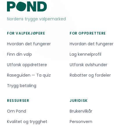
dokumenterer helsetester.
Shiba samarbeider når de ser poenget med
det.
Nordens trygge valpemarked
FOR VALPEKJØPERE
FOR OPPDRETTERE
Hvordan det fungerer
Hvordan det fungerer
Finn din valp
Lag kennelprofil
Utforsk oppdrettere
Utforsk avlshunder
Raseguiden — Ta quiz
Rabatter og fordeler
Trygg betaling
RESSURSER
JURIDISK
Om Pond
Brukervilkår
Kvalitet og trygghet
Personvern