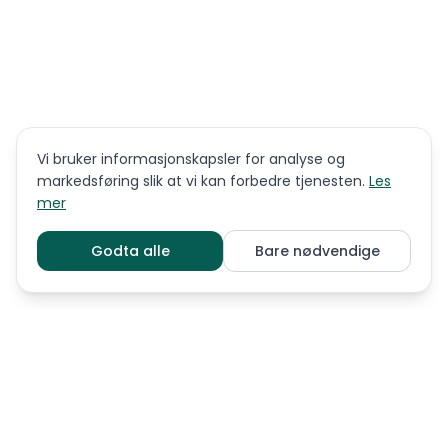
Vi bruker informasjonskapsler for analyse og
markedsføring slik at vi kan forbedre tjenesten.
Les
mer
Godta alle
Bare nødvendige
LIGNENDE RASER
Akita
Alaskan malamute
Basenji
Chow chow
Eurasier
Faraohund