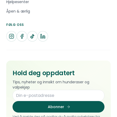
Hjelpesenter
Åpen & ærlig
FØLG OSS
Hold deg oppdatert
Tips, nyheter og innsikt om hunderaser og
valpekjøp
Abonner
Ved å melde deg på godtar du å motta nyhetsbrev fra