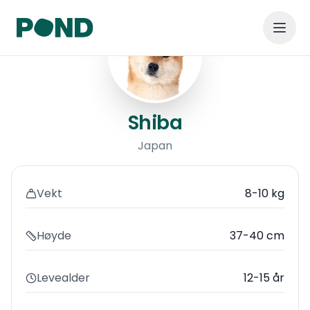
Shiba
Shiba
Japan
Vekt
8-10 kg
Høyde
37-40 cm
Levealder
12-15 år