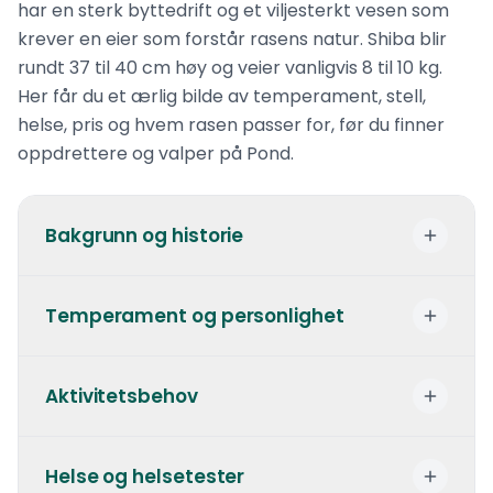
har en sterk byttedrift og et viljesterkt vesen som
krever en eier som forstår rasens natur. Shiba blir
rundt 37 til 40 cm høy og veier vanligvis 8 til 10 kg.
Her får du et ærlig bilde av temperament, stell,
helse, pris og hvem rasen passer for, før du finner
oppdrettere og valper på Pond.
Bakgrunn og historie
Shiba er den minste og eldste av de japanske
Temperament og personlighet
nasjonalrasene, med røtter som strekker seg
over 3 000 år tilbake i tid. Den ble opprinnelig
Shiba beskrives ofte som en katteaktig hund:
avlet for jakt på småvilt og fugl i de tette
Aktivitetsbehov
uavhengig, renslig og reservert overfor
fjellområdene i Japan.
fremmede, men dypt lojal mot sin egen
Opprinnelsen til navnet «shiba» er usikker. Det
Shiba er en moderat aktiv rase som trenger
familie. Den har en sterk vilje og kan være
Helse og helsetester
kan bety «liten», vise til buskaset den jaktet i,
daglig mosjon, men ikke like mye som mange
svært sta.