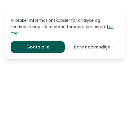
Vi bruker informasjonskapsler for analyse og
markedsføring slik at vi kan forbedre tjenesten.
Les
mer
Godta alle
Bare nødvendige
LIGNENDE RASER
Affenpinscher
Amerikansk nakenterrier
Australsk terrier
Basset fauve de bretagne
Bichon frisé
Bichon havanais
Bolognese
Bordeaux dogge
Boston terrier