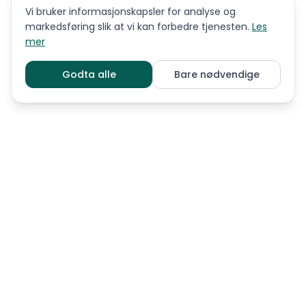
Vi bruker informasjonskapsler for analyse og
markedsføring slik at vi kan forbedre tjenesten.
Les
mer
Godta alle
Bare nødvendige
LIGNENDE RASER
Basset Bleu de Gascogne
Basset artesien normand
Basset hound
Bayersk viltsporhund
Beagle
Brazilian Tracker
Dalmatiner
Drever
Dunker
Finsk støver
Hamiltonstøver
Hannoveransk viltsporhund