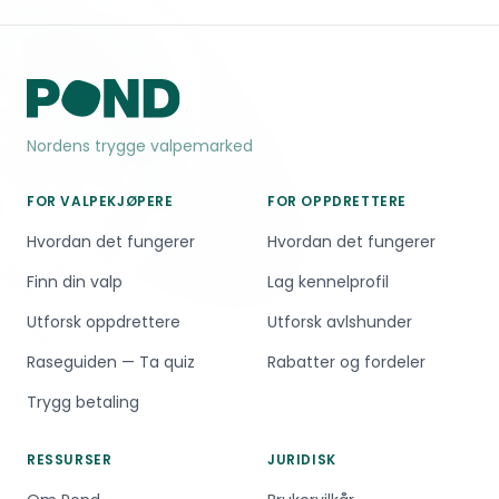
gode resultater.
forventet levealder på 8–11 år, noe som er
typisk for store raser. Velg oppdretter som
helsetester for HD og AD for best mulige
forutsetninger.
Nordens trygge valpemarked
FOR VALPEKJØPERE
FOR OPPDRETTERE
Hvordan det fungerer
Hvordan det fungerer
Finn din valp
Lag kennelprofil
Utforsk oppdrettere
Utforsk avlshunder
Raseguiden — Ta quiz
Rabatter og fordeler
Trygg betaling
RESSURSER
JURIDISK