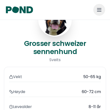
Grosser schweizer sennenh
Grosser schweizer
sennenhund
Sveits
Vekt
50-65 kg
Høyde
60-72 cm
Levealder
8-11 år