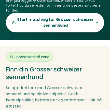
eller planlegger
Grosser schweizer sennenhund
-kull.
Oppsummert:
dårlig trening er større med en hund på 50+
trimmekostnader
Fortell hva du ser etter, så finner vi de beste matchene
for deg.
kg.
Grosser schweizer sennenhund er en
imponerende, rolig og trofast kjempe som gir
Start matching for
Grosser schweizer
familien trygghet, selskap og kjærlighet.
sennenhund
Rasen krever plass og noe erfaring, men
belønner med et urokkelig vesen og dyp
hengivenhet.
Oppdrettere på Pond
Finn din
Grosser schweizer
sennenhund
Se oppdrettere med
Grosser schweizer
sennenhund
og aktive valpekull. Sjekk
kennelprofiler, helsetester og referanser — alt på
ett sted.