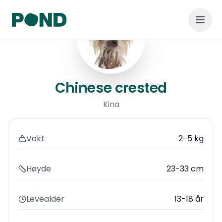
Chinese crested
Chinese crested
Kina
Vekt
2-5 kg
Høyde
23-33 cm
Levealder
13-18 år