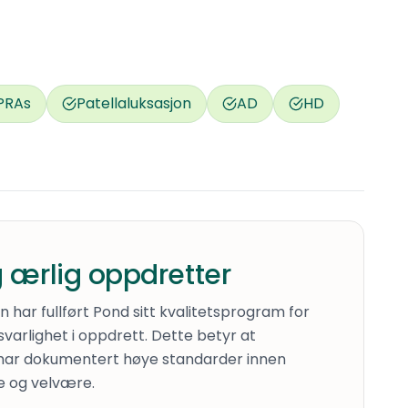
PRAs
Patellaluksasjon
AD
HD
 ærlig oppdretter
har fullført Pond sitt kvalitetsprogram for
varlighet i oppdrett. Dette betyr at
har dokumentert høye standarder innen
e og velvære.