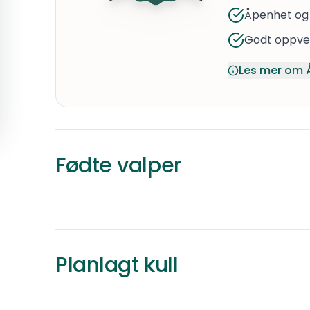
Åpenhet og
Godt oppvek
Les mer om 
Trygg betaling
Åpen og ærlig
O-kull
Miniature american shepherd
·
Renraset
Fødte valper
30 000 kr
Namdalseid
Født
Planlagt kull