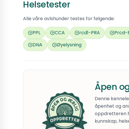
Helsetester
Alle våre avlshunder testes for følgende:
PPL
CCA
rcd1-PRA
Prcd-
DNA
Øyelysning
Åpen og
Denne kennelen 
åpenhet og ans
oppdretteren 
kunnskap, hels