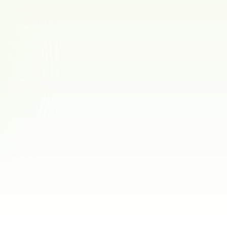
To SaEis
Miniature american shepherd
0
ref.
Lillehammer