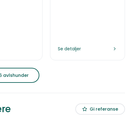
Se detaljer
 6 avlshunder
ere
Gi referanse