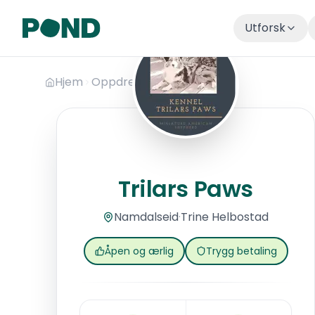
Utforsk
Hopp til hovedinnhold
Hjem
Oppdrettere
Trilars Paws
Trilars Paws
Trilars Paws
Namdalseid
·
Trine
Helbostad
Åpen og ærlig
Trygg betaling