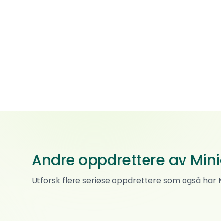
Andre oppdrettere av Min
Qubera Recinto Kennel
Utforsk flere seriøse oppdrettere som også har
Miniature american shepherd · Basset hound
0
ref.
Skarnes