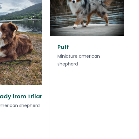
Puff
Miniature american
shepherd
ady from Trilars Paws)
american shepherd