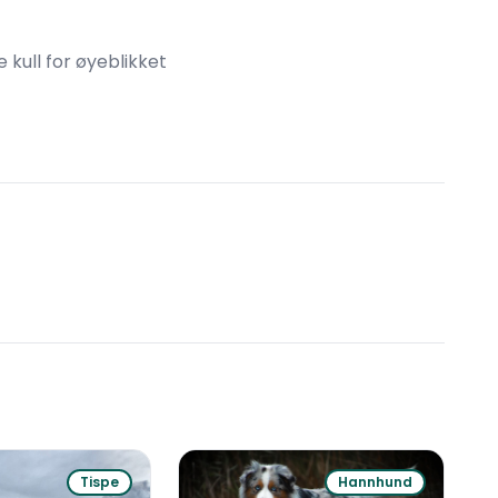
 kull for øyeblikket
Trygg betaling
Åpen og ærlig
Trygg b
L-kull
K-kull
Miniature american shepherd
Miniature 
·
Renraset
30 000 kr
Namdalseid
Namdal
Født
Født
Tispe
Hannhund