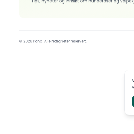
Tips, nyheter og innsikt om hunderaser og valpek
© 2026 Pond. Alle rettigheter reservert.
V
v