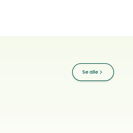
Wasteland Adventure
Se alle
Miniature american shepherd
0
ref.
Aust-Torpa
Vadbakken's