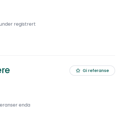
under registrert
ere
Gi referanse
feranser enda