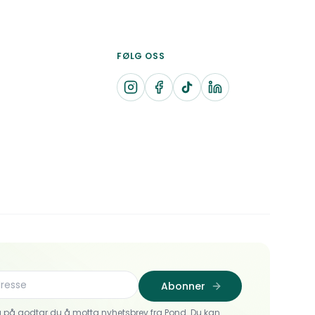
FØLG OSS
Abonner
 på godtar du å motta nyhetsbrev fra Pond. Du kan