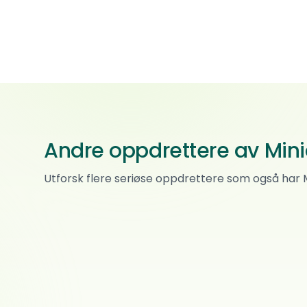
Andre oppdrettere av Min
Qubera Recinto Kennel
Utforsk flere seriøse oppdrettere som også har
Miniature american shepherd · Basset hound
0
ref.
Skarnes
Trilars Paws