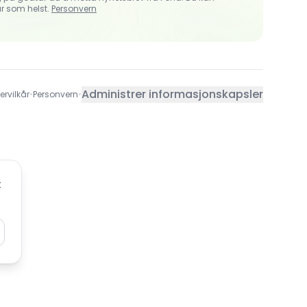
r som helst.
Personvern
Administrer informasjonskapsler
ervilkår
•
Personvern
•
t