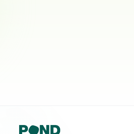
Miniature american shepherd
0
ref.
Namdalseid