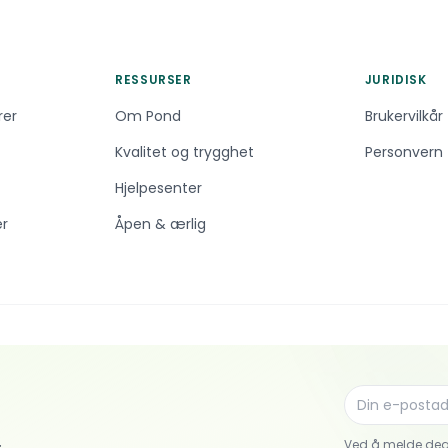
RESSURSER
JURIDISK
rer
Om Pond
Brukervilkår
Kvalitet og trygghet
Personvern
Hjelpesenter
er
Åpen & ærlig
Ved å melde deg