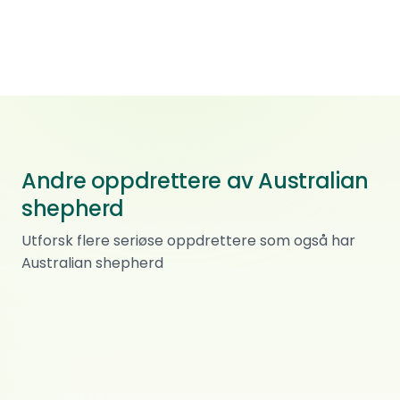
Andre oppdrettere av Australian
shepherd
Qubera Recinto Kennel
Utforsk flere seriøse oppdrettere som også har
Australian shepherd
Miniature american shepherd · Basset hound
Working Wisdom
0
ref.
Skarnes
Australian shepherd
La Lumière du Nord
0
ref.
Dovre
Australian shepherd