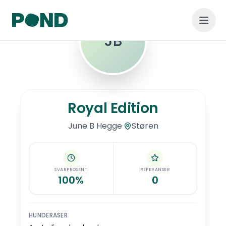
JB
Hopp til hovedinnhold
Royal Edition
Royal Edition
·
Støren
June
B Hegge
SVARPROSENT
REFERANSER
100%
0
HUNDERASER