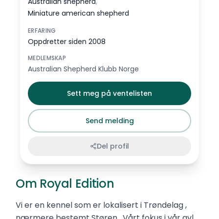
,
Australian shepherd
Miniature american shepherd
ERFARING
Oppdretter siden 2008
MEDLEMSKAP
Australian Shepherd Klubb Norge
Sett meg på ventelisten
Send melding
Del profil
Om Royal Edition
Vi er en kennel som er lokalisert i Trøndelag ,
nærmere bestemt Støren . Vårt fokus i vår avl