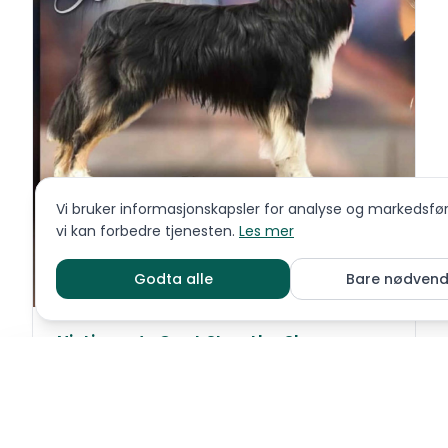
Vi bruker informasjonskapsler for analyse og markedsføri
vi kan forbedre tjenesten.
Les mer
Godta alle
Bare nødvend
Nistingen’s Cant Stop the Show
Miniature american shepherd
Sett meg på ventelisten
Send meld
Se detaljer