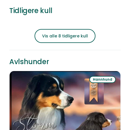
Tidligere kull
30 000 kr
Vågå
Født
Vis alle 8 tidligere kull
Avlshunder
Hannhund