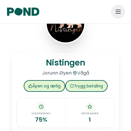
Hopp til hovedinnhold
Nistingen
Nistingen
·
Vågå
Jorunn
Øyen
Åpen og ærlig
Trygg betaling
SVARPROSENT
REFERANSER
75%
1