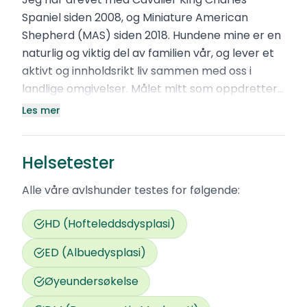
Spaniel siden 2008, og Miniature American
Shepherd (MAS) siden 2018. Hundene mine er en
naturlig og viktig del av familien vår, og lever et
aktivt og innholdsrikt liv sammen med oss i
landlige omgivelser. Målet mitt som oppdretter
er å fremme rasetypiske hunder med godt
Les mer
gemytt, god helse og funksjonelle egenskaper –
hunder som passer like godt i sofakroken som i
Helsetester
aktivitet.
Alle våre avlshunder testes for følgende:
Når jeg selger valp, er det viktig for meg å finne
det rette hjemmet – og jeg legger stor vekt på å
HD (Hofteleddsdysplasi)
bli kjent med valpekjøperne. Jeg stiller krav til
livslang kontakt, fordi jeg bryr meg om hvordan
ED (Albuedysplasi)
hundene utvikler seg, og ønsker å være en
Øyeundersøkelse
støttespiller for nye eiere gjennom hele hundens
liv.