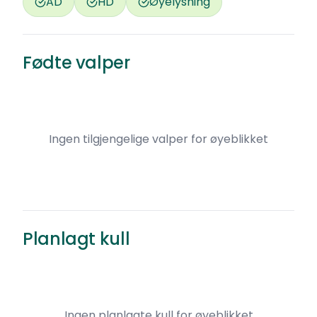
AD
HD
Øyelysning
Fødte valper
Ingen tilgjengelige valper for øyeblikket
Planlagt kull
Ingen planlagte kull for øyeblikket