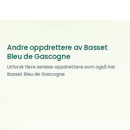
Andre oppdrettere av Basset
Bleu de Gascogne
Qubera Recinto Kennel
Utforsk flere seriøse oppdrettere som også har
Basset Bleu de Gascogne
Miniature american shepherd · Basset hound
La Vita Bella
0
ref.
Skarnes
Labrador retriever · Dvergpinscher
Fragletunet
0
ref.
Ski
Clumber spaniel · Basset Bleu de Gascogne
Stenstad Kennel
0
ref.
Hokksund