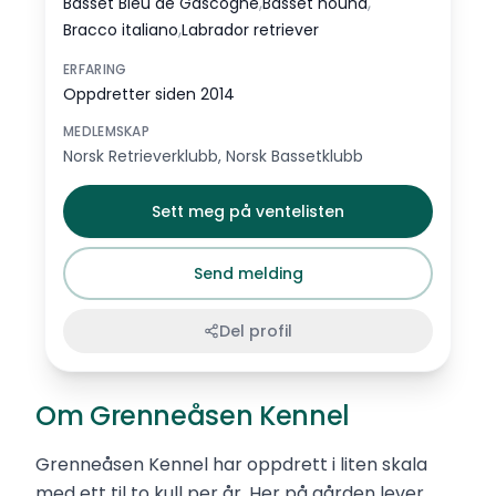
,
,
Basset Bleu de Gascogne
Basset hound
,
Bracco italiano
Labrador retriever
ERFARING
Oppdretter siden 2014
MEDLEMSKAP
Norsk Retrieverklubb, Norsk Bassetklubb
Sett meg på ventelisten
Send melding
Del profil
Om Grenneåsen Kennel
Grenneåsen Kennel har oppdrett i liten skala
med ett til to kull per år. Her på gården lever