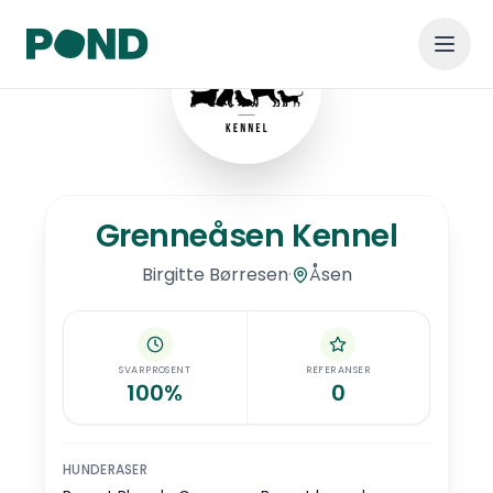
Hopp til hovedinnhold
Grenneåsen Kennel
Grenneåsen Kennel
·
Åsen
Birgitte
Børresen
SVARPROSENT
REFERANSER
100%
0
HUNDERASER