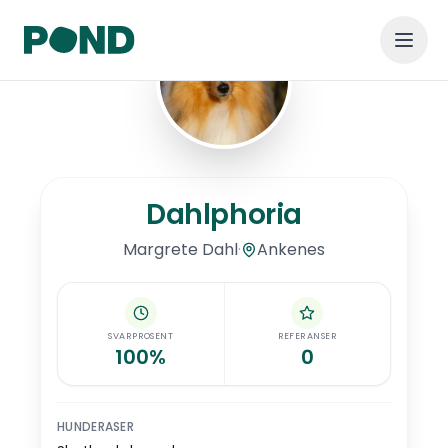
Hopp til hovedinnhold
Dahlphoria
Dahlphoria
·
Ankenes
Margrete
Dahl
SVARPROSENT
REFERANSER
100%
0
HUNDERASER