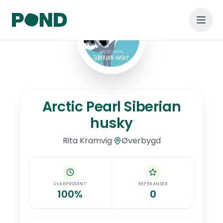
Hopp til hovedinnhold
Arctic Pearl Siberian husky
Arctic Pearl Siberian
husky
·
Øverbygd
Rita
Kramvig
SVARPROSENT
REFERANSER
100%
0