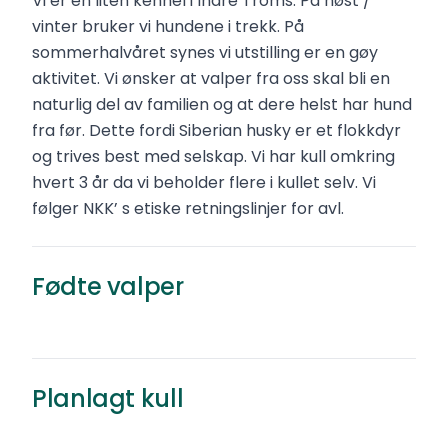
Vi er en liten kennel i Indre Troms. På høst /
vinter bruker vi hundene i trekk. På
sommerhalvåret synes vi utstilling er en gøy
aktivitet. Vi ønsker at valper fra oss skal bli en
naturlig del av familien og at dere helst har hund
fra før. Dette fordi Siberian husky er et flokkdyr
og trives best med selskap. Vi har kull omkring
hvert 3 år da vi beholder flere i kullet selv. Vi
følger NKK’ s etiske retningslinjer for avl.
Ulvekullet
Siberian husky
·
Renraset
Fødte valper
14 000 kr
Øverbygd
Født
Planlagt kull