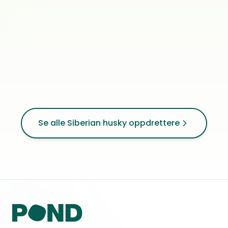
Norsemen Symphony
0
ref.
Nannestad
Siberian husky
0
ref.
Bjerkvik
Se alle Siberian husky oppdrettere