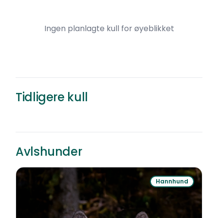
Ingen planlagte kull for øyeblikket
Islandkullet
Siberian husky
·
Renraset
Tidligere kull
15 000 kr
Øverbygd
Født
Avlshunder
Hannhund