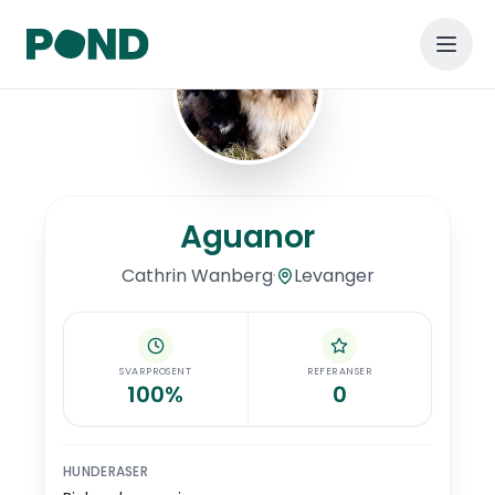
Hopp til hovedinnhold
Aguanor
Aguanor
·
Levanger
Cathrin
Wanberg
SVARPROSENT
REFERANSER
100%
0
HUNDERASER