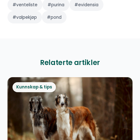
#
venteliste
#
purina
#
evidensia
#
valpekjøp
#
pond
Relaterte artikler
Kunnskap & tips