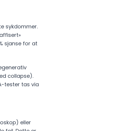
ske sykdommer.
affisert»
% sjanse for at
degenerativ
ed collapse).
A-tester tas via
oskop) eller
e feil. Dette er