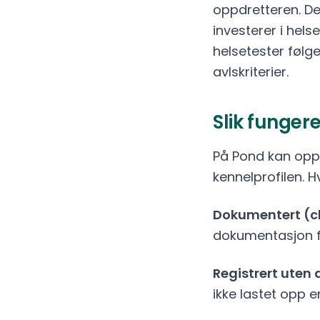
oppdretteren. De
investerer i hel
helsetester følg
avlskriterier.
Slik funger
På Pond kan oppd
kennelprofilen. H
Dokumentert (c
dokumentasjon fra
Registrert ute
ikke lastet opp 