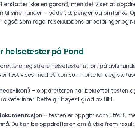
t erstatter ikke en garanti, men det viser at oppdr
sen til sine hunder – både tid, penger og omtanke.
er også som regel raseklubbens anbefalinger og N
er helsetester på Pond
rettere registrere helsetester utført på avlshunden
ver test vises med et ikon som forteller deg status
heck-ikon)
– oppdretteren har bekreftet testen o
 veterinær. Dette gir høyest grad av tillit.
n dokumentasjon
– testen er oppgitt som utført, 
ennå. Du kan be oppdretteren om å vise frem resulta