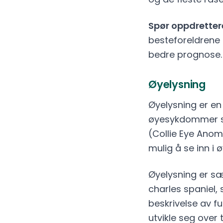
Spør oppdretter
besteforeldrene 
bedre prognose.
Øyelysning
Øyelysning er en
øyesykdommer som
(Collie Eye Anom
mulig å se inn i ø
Øyelysning er sær
charles spaniel, 
beskrivelse av f
utvikle seg over t