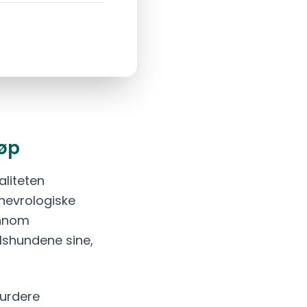
jøp
liteten
 nevrologiske
ennom
vlshundene sine,
vurdere