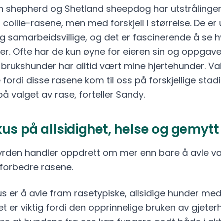
n shepherd og Shetland sheepdog har utstrålingen
 collie-rasene, men med forskjell i størrelse. De er 
og samarbeidsvillige, og det er fascinerende å se h
 er. Ofte har de kun øyne for eieren sin og oppgaven 
brukshunder har alltid vært mine hjertehunder. Val
fordi disse rasene kom til oss på forskjellige stadier
på valget av rase, forteller Sandy.
us på allsidighet, helse og gemytt
yrden handler oppdrett om mer enn bare å avle val
forbedre rasene.
s er å avle fram rasetypiske, allsidige hunder me
et er viktig fordi den opprinnelige bruken av gjeter