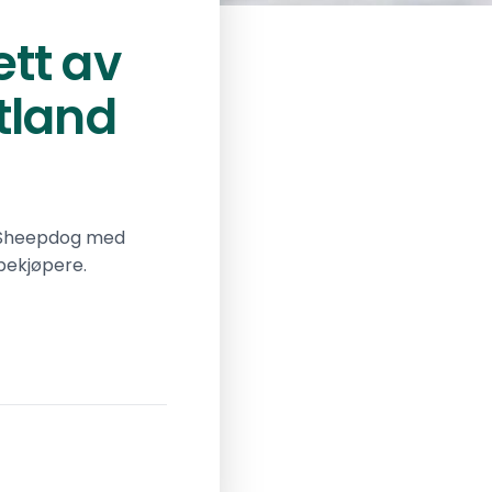
tt av
tland
d Sheepdog med
lpekjøpere.