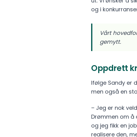
ut. Vi ønsker å 
og i konkurransem
Vårt hovedfok
gemytt.
Oppdrett k
Ifølge Sandy er 
men også en sto
– Jeg er nok vel
Drømmen om å dri
og jeg fikk en j
realisere den, me