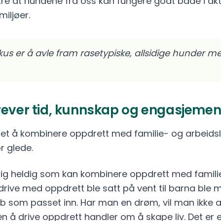
sikre at hundene fra oss kan fungere godt både i ak
iljøer.
us er å avle fram rasetypiske, allsidige hunder m
rever tid, kunnskap og engasjemen
det å kombinere oppdrett med familie- og arbeidsli
r glede.
dig heldig som kan kombinere oppdrett med familie
ve med oppdrett ble satt på vent til barna ble m
obb som passet inn. Har man en drøm, vil man ikke a
n å drive oppdrett handler om å skape liv. Det er e