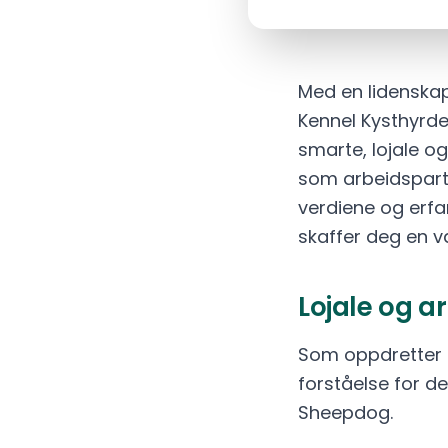
Med en lidenska
Kennel Kysthyrde
smarte, lojale o
som arbeidspartne
verdiene og erfa
skaffer deg en va
Lojale og a
Som oppdretter 
forståelse for d
Sheepdog.