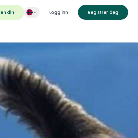
pen din
Logg inn
Registrer deg