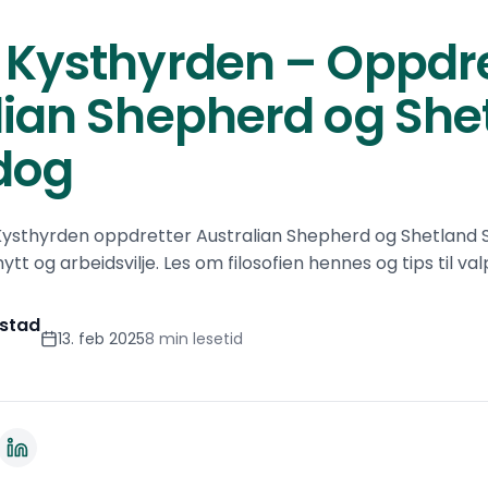
 Kysthyrden – Oppdre
lian Shepherd og She
dog
Kysthyrden oppdretter Australian Shepherd og Shetlan
tt og arbeidsvilje. Les om filosofien hennes og tips til va
stad
13. feb 2025
8 min lesetid