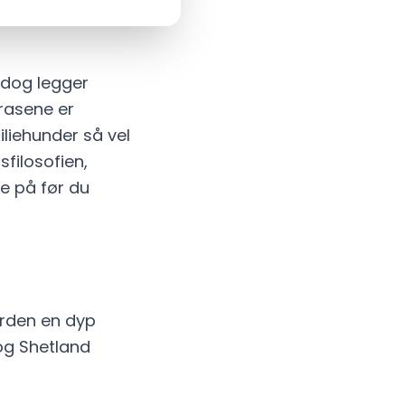
pdog legger
 rasene er
iliehunder så vel
sfilosofien,
e på før du
yrden en dyp
og Shetland