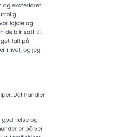
 og eksteriøret
utrolig
vor lojale og
de blir satt til.
get falt på
 i livet, og jeg
per. Det handler
d god helse og
hunder er på vei