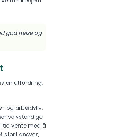
tive familiehjem
ed god helse og
t
v en utfordring,
- og arbeidsliv.
er selvstendige,
lltid vente med å
t stort ansvar,