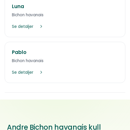
Luna
Bichon havanais
Se detaljer
Pablo
Bichon havanais
Se detaljer
Andre Bichon havanais kull
Åpen og ærlig
Bichon havanais