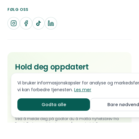
FØLG OSS
Hold deg oppdatert
Tips, nyheter og innsikt om hunderaser og
Vi bruker informasjonskapsler for analyse og markedsføri
valpekjøp
vi kan forbedre tjenesten.
Les mer
Godta alle
Bare nødvend
Abonner
Ved å melde deg på godtar du å motta nyhetsbrev fra
Pond. Du kan melde deg av når som helst.
Personvern
Chat
Sett meg på v