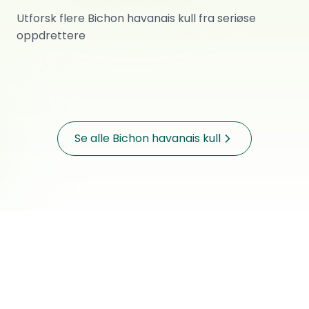
Åpen og ærlig
Kull V
Utforsk flere Bichon havanais kull fra seriøse
Bichon havanais
·
Renraset
Kull U
Bichon havanais
oppdrettere
·
Renraset
Pris kommer
Sveio
Bichon havanais
·
Renraset
Pris kommer
SANDNES
Pris kommer
SANDNES
Født
Planlagt
Planlagt
Se alle Bichon havanais kull