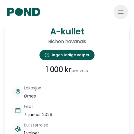
A-kullet
A-kullet
Vis alle
Bichon havanais
Ingen ledige valper
1 000
kr
per valp
Lokasjon
Ørnes
Født
7. januar 2026
Kullstørrelse
1 valper