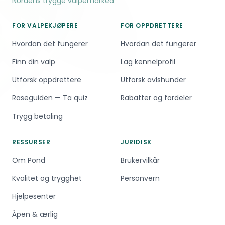
Nordens trygge valpemarked
FOR VALPEKJØPERE
FOR OPPDRETTERE
Hvordan det fungerer
Hvordan det fungerer
Finn din valp
Lag kennelprofil
Utforsk oppdrettere
Utforsk avlshunder
Raseguiden — Ta quiz
Rabatter og fordeler
Trygg betaling
RESSURSER
JURIDISK
Om Pond
Brukervilkår
Kvalitet og trygghet
Personvern
Hjelpesenter
Åpen & ærlig