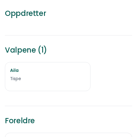
Bichon havanais
Oppdretter
0
ref.
Ørnes
Valpene (1)
Aila
Solgt
Tispe
Foreldre