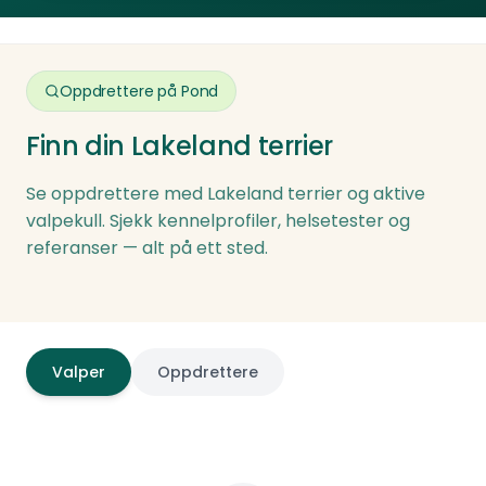
europeiske land. Import medfører ekstra
den slippes løs.
kostnader for transport og
Familiesituasjon:
veterinærdokumentasjon.
Oppdrettere på Pond
Rasen er en fin familiehund for aktive familier.
Finn din
Lakeland terrier
Lakeland terrier er robust, leken og har en
personlighet som underholder hele familien.
Se oppdrettere med
Lakeland terrier
og aktive
Best egnet for familier med litt eldre barn.
valpekull. Sjekk kennelprofiler, helsetester og
referanser — alt på ett sted.
Valper
Oppdrettere