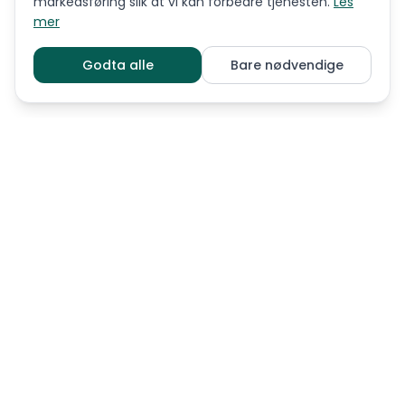
markedsføring slik at vi kan forbedre tjenesten.
Les
mer
Godta alle
Bare nødvendige
LIGNENDE RASER
Airedale terrier
Bedlington terrier
Border terrier
Bull terrier
Cairn terrier
Cesky terrier
Dandie dinmont terrier
Jack russell terrier
Kerry blue terrier
Manchester terrier
Miniature bull terrier
Norfolk terrier
UTFORSK MER PÅ POND