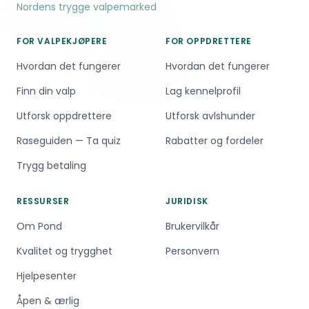
Nordens trygge valpemarked
eventuelt lydighetsgruppe for å få en god
start.
FOR VALPEKJØPERE
FOR OPPDRETTERE
Hvordan det fungerer
Hvordan det fungerer
Finn din valp
Lag kennelprofil
Utforsk oppdrettere
Utforsk avlshunder
Raseguiden — Ta quiz
Rabatter og fordeler
Trygg betaling
RESSURSER
JURIDISK
Om Pond
Brukervilkår
Kvalitet og trygghet
Personvern
Hjelpesenter
Åpen & ærlig