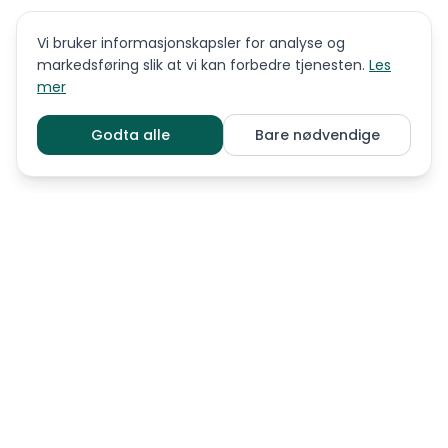
Vi bruker informasjonskapsler for analyse og
markedsføring slik at vi kan forbedre tjenesten.
Les
mer
Godta alle
Bare nødvendige
LIGNENDE RASER
Afghansk mynde
Azawakh
Greyhound
Irsk ulvehund
Italiensk mynde
Saluki
Skotsk hjortehund
Sloughi
Whippet
UTFORSK MER PÅ POND