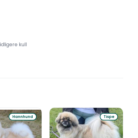
idligere kull
Hannhund
Tispe