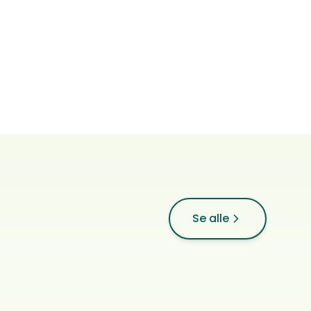
Supertib's
Se alle
Tibetansk spaniel
0
ref.
Helleland