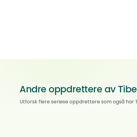
Andre oppdrettere av Tibe
Sunshine Of Magic
Utforsk flere seriøse oppdrettere som også har 
Tibetansk spaniel · Boxer
0
ref.
Skjetten