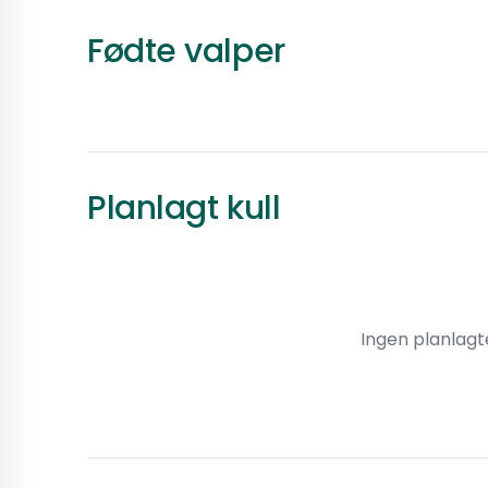
Tibetansk spaniel
·
Renraset
Fødte valper
20 000 kr
3175
Født
Planlagt kull
Ingen planlagte