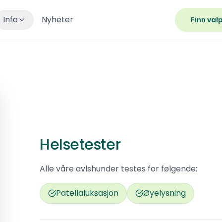
Info
Nyheter
Finn val
Helsetester
Alle våre avlshunder testes for følgende:
Patellaluksasjon
Øyelysning
Tibboramas B-kull