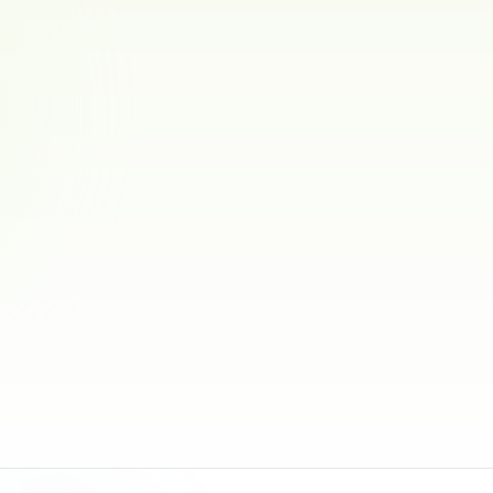
Potepaletten
Tibetansk spaniel
0
ref.
Horten