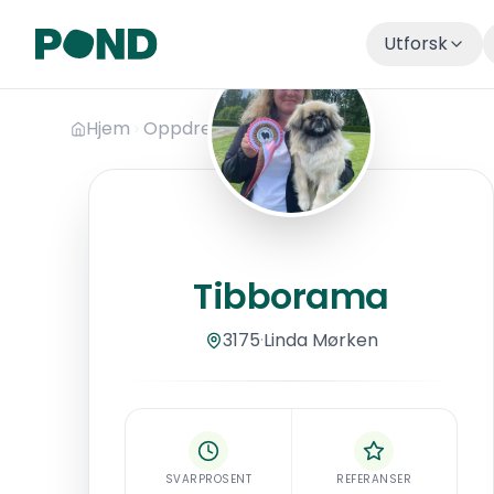
Utforsk
Hopp til hovedinnhold
Hjem
Oppdrettere
Tibborama
Tibborama
Tibborama
3175
·
Linda
Mørken
SVARPROSENT
REFERANSER