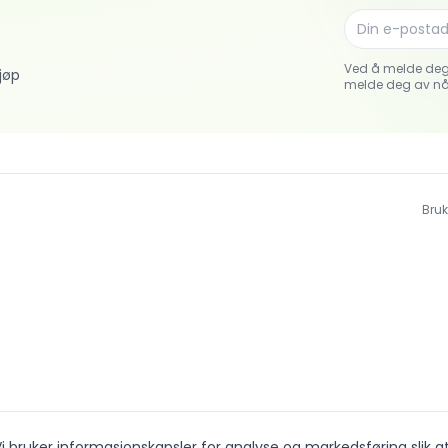
Ved å melde deg
jøp
melde deg av nå
Bruk
i bruker informasjonskapsler for analyse og markedsføring slik a