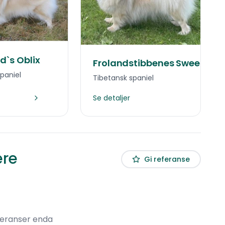
d`s Oblix
Frolandstibbenes Sweet Mir
paniel
Tibetansk spaniel
Se detaljer
ere
Gi referanse
feranser enda