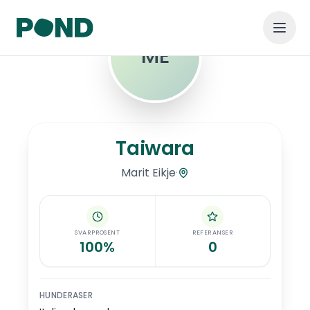
ME
Hopp til hovedinnhold
Taiwara
Taiwara
·
Marit
Eikje
SVARPROSENT
REFERANSER
100%
0
HUNDERASER