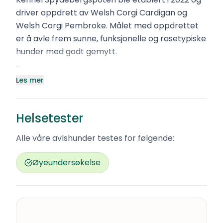
driver oppdrett av Welsh Corgi Cardigan og
Welsh Corgi Pembroke. Målet med oppdrettet
er å avle frem sunne, funksjonelle og rasetypiske
hunder med godt gemytt.
Vi legger stor vekt på helse, mentalitet og
Les mer
eksteriør i avlsarbeidet, samtidig som hundene
lever som en naturlig del av familien. God
Helsetester
sosialisering, trygghet og et aktivt liv står
sentralt hos oss.
Alle våre avlshunder testes for følgende:
Kennelen deltar jevnlig på utstillinger som en del
Øyeundersøkelse
av evalueringen av avlsarbeidet. Vi holder til i
Spydeberg, med flotte omgivelser som gir gode
muligheter for et aktivt hundeliv.
For mer innblikk i hverdagen vår kan du følge oss