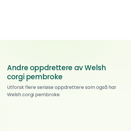
Andre oppdrettere av Welsh
corgi pembroke
Torefjell
Utforsk flere seriøse oppdrettere som også har
Welsh corgi pembroke
Welsh corgi pembroke · Dvergpinscher
Beau Tresor
0
ref.
Midt gudbrandsdalen
Welsh corgi cardigan
Kennel Corgipaw
0
ref.
Engeløya