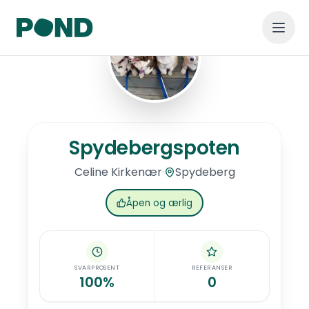
Hopp til hovedinnhold
Spydebergspoten
Spydebergspoten
·
Spydeberg
Celine
Kirkenær
Åpen og ærlig
SVARPROSENT
REFERANSER
100%
0