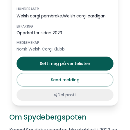
HUNDERASER
,
Welsh corgi pembroke
Welsh corgi cardigan
ERFARING
Oppdretter siden 2023
MEDLEMSKAP
Norsk Welsh Corgi Klubb
Sett meg på ventelisten
Send melding
Del profil
Om Spydebergspoten
Kennel Spydebergspoten ble etablert i 2022 og