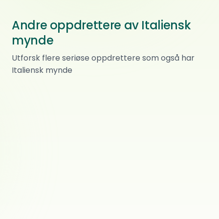
Andre oppdrettere av Italiensk
mynde
Noless
Utforsk flere seriøse oppdrettere som også har
Italiensk mynde
Italiensk mynde
0
ref.
Maura
Taiwara
Italiensk mynde
0
ref.
Bey
Italiensk mynde