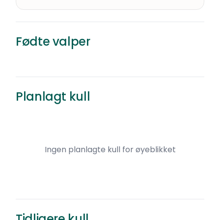
F
Italiensk mynde
·
Renraset
Fødte valper
Pris kommer
Kattem
Født
Planlagt kull
Ingen planlagte kull for øyeblikket
Tidligere kull