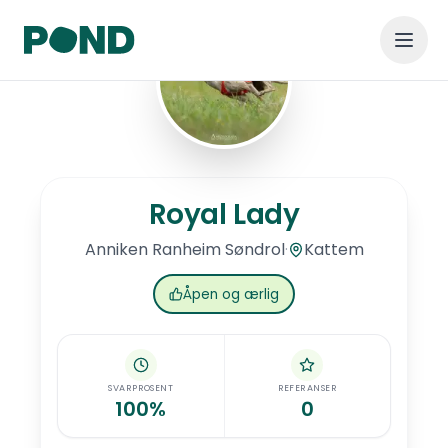
Hopp til hovedinnhold
Royal Lady
Royal Lady
·
Kattem
Anniken
Ranheim Søndrol
Åpen og ærlig
SVARPROSENT
REFERANSER
100%
0