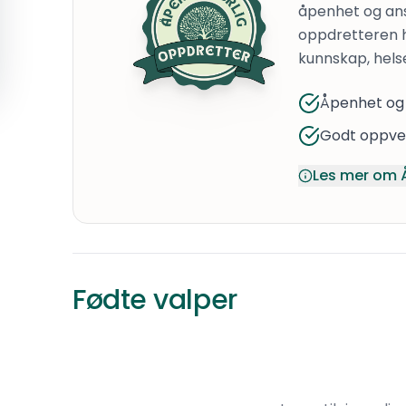
åpenhet og ans
oppdretteren 
kunnskap, hels
Åpenhet og
Godt oppvek
Les mer om 
Fødte valper