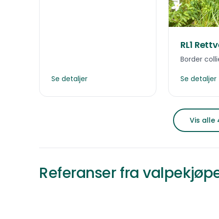
RL1 Rettv
Border colli
Se detaljer
Se detaljer
Vis alle
Referanser fra valpekjøp