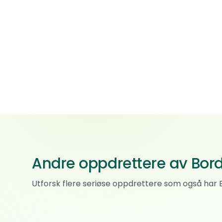
Andre oppdrettere av Borde
Kennel Primigenia
Utforsk flere seriøse oppdrettere som også har B
Hovawart · Border collie
0
ref.
Grålum