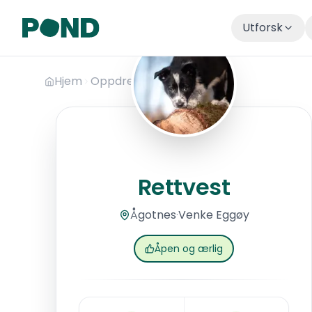
Utforsk
Hopp til hovedinnhold
Hjem
Oppdrettere
Rettvest
Rettvest
Rettvest
Ågotnes
·
Venke
Eggøy
Åpen og ærlig