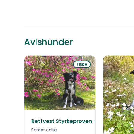
Avlshunder
Tispe
Rettvest Styrkeprøven - Myggen
Border collie