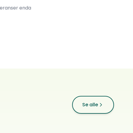
feranser enda
Sun of Winter
Se alle
Papillon · Border collie
0
ref.
Beitstad