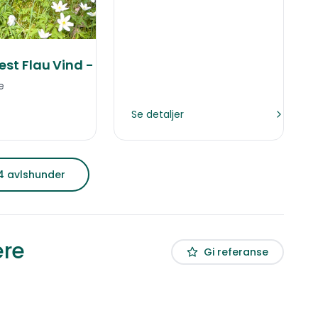
est Flau Vind - Bølla
e
Se detaljer
 4 avlshunder
ere
Gi referanse