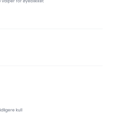
e valper for øyeblikket
idligere kull