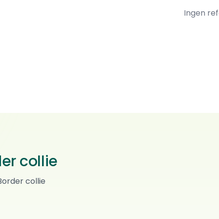
Ingen re
r collie
Dina's valper
order collie
Border collie
0
ref.
Espeland