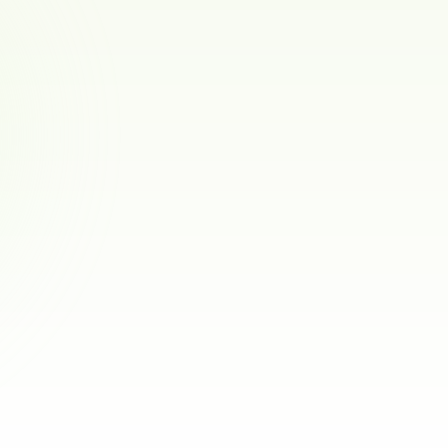
Kikayla
Border collie
0
ref.
Sandefjord