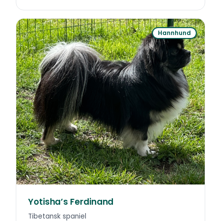
Hannhund
Yotisha’s Ferdinand
Tibetansk spaniel