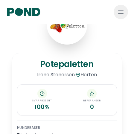
Hopp til hovedinnhold
Potepaletten
Potepaletten
·
Horten
Irene
Stenersen
SVARPROSENT
REFERANSER
100%
0
HUNDERASER