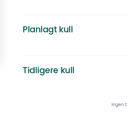
S
Chow chow
·
Renraset
Planlagt kull
Pris kommer
Vinstra
Planlagt
Tidligere kull
Ingen t