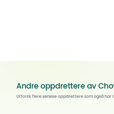
Andre oppdrettere av Ch
Vendella dream
Utforsk flere seriøse oppdrettere som også ha
Chow chow
0
ref.
Skotselv