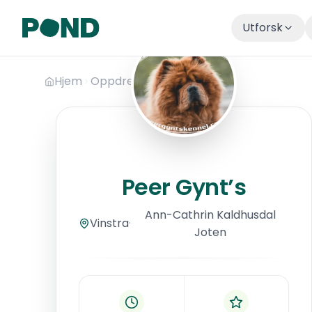
Utforsk
Hopp til hovedinnhold
Hjem
Oppdrettere
Peer Gynt’s
Peer Gynt’s
Peer Gynt’s
Ann-Cathrin
Kaldhusdal
Vinstra
·
Joten