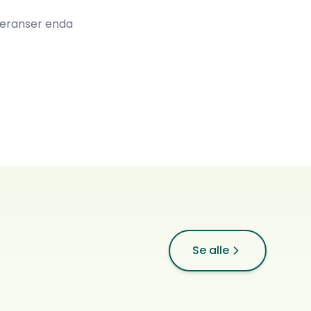
feranser enda
North Racing
Se alle
Vorstehhund korthåret
0
ref.
Brumunddal