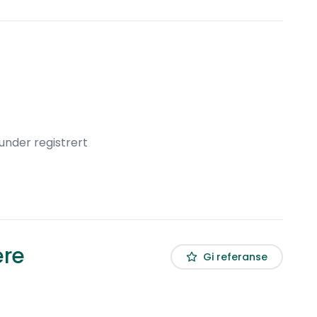
under registrert
ere
Gi referanse