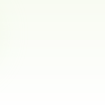
Kennel Shaka Savoy
Chow chow · Engelsk bulldog · Brasiliansk terrier
0
ref.
Ålgård