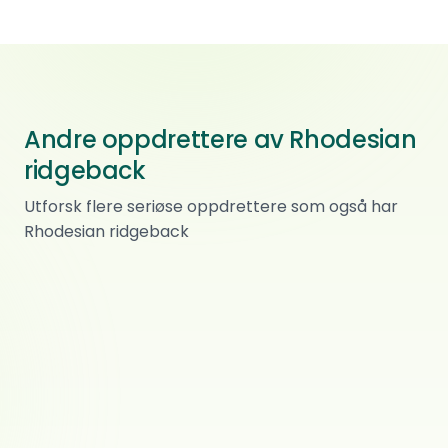
Andre oppdrettere av Rhodesian
ridgeback
Makaita
Utforsk flere seriøse oppdrettere som også har
Rhodesian ridgeback
Rhodesian ridgeback
Makaita
0
ref.
Lismarka
Rhodesian ridgeback
Ridgedogs Kennel
0
ref.
Lismarka
Rhodesian ridgeback
Hawuna
0
ref.
Gran
Rhodesian ridgeback