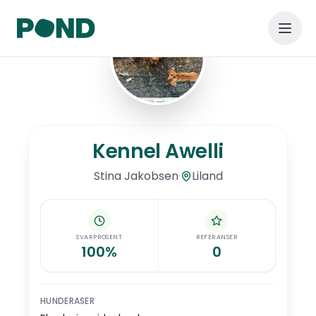
Hopp til hovedinnhold
Kennel Awelli
Kennel Awelli
·
Liland
Stina
Jakobsen
SVARPROSENT
REFERANSER
100%
0
HUNDERASER