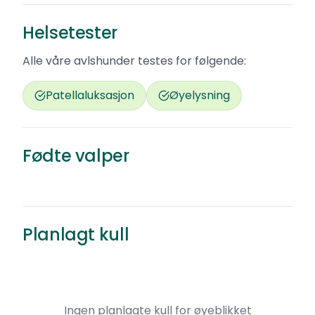
Helsetester
Alle våre avlshunder testes for følgende:
Patellaluksasjon
Øyelysning
Q-kullet
Jack russell terrier
·
Renraset
Fødte valper
17 000 kr
Grålum
Født
Planlagt kull
Ingen planlagte kull for øyeblikket