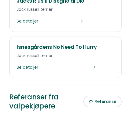
Jacks'R'us Il Disegno di Dio
Jack russell terrier
Se detaljer
e
Isnesgårdens No Need To Hurry
Jack russell terrier
Se detaljer
Referanser fra
Referanse
valpekjøpere