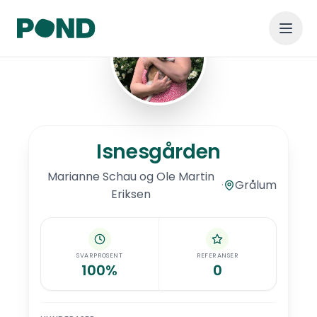
Hopp til hovedinnhold
Isnesgården
Isnesgården
Marianne
Schau og Ole Martin
·
Grålum
Eriksen
SVARPROSENT
REFERANSER
100%
0