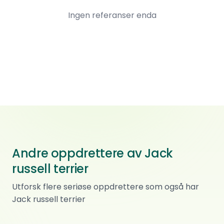
Ingen referanser enda
Andre oppdrettere av Jack
russell terrier
Kennel Burtonsun
Utforsk flere seriøse oppdrettere som også har
Jack russell terrier
Affenpinscher · Jack russell terrier
Kennel Kawamo
0
ref.
Skjoldastraumen