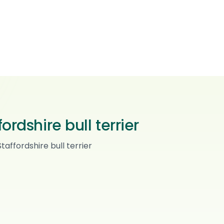
rdshire bull terrier
Nightstaff
affordshire bull terrier
Staffordshire bull terrier
0
ref.
FREDRIKSTAD