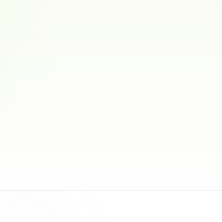
Orellanastaff
Staffordshire bull terrier
0
ref.
Kvelde