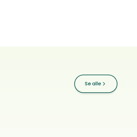
Incredible Heart
Se alle
Staffordshire bull terrier
0
ref.
Heimdal