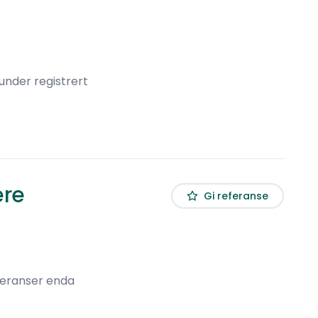
under registrert
ere
Gi referanse
feranser enda