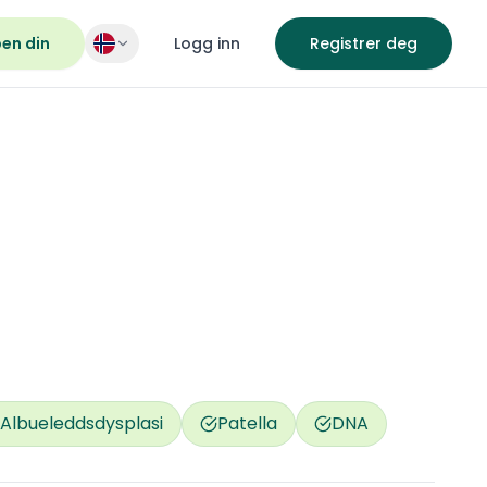
pen din
Logg inn
Registrer deg
Albueleddsdysplasi
Patella
DNA