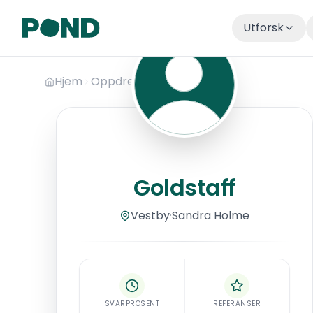
Utforsk
Hopp til hovedinnhold
Hjem
Oppdrettere
Goldstaff
Goldstaff
Goldstaff
Vestby
·
Sandra
Holme
SVARPROSENT
REFERANSER