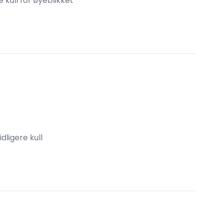
 kull for øyeblikket
idligere kull