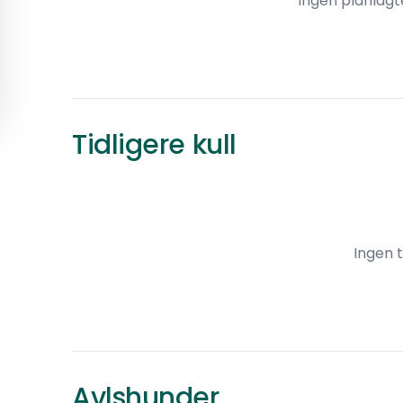
Ingen planlagte
Tidligere kull
Ingen t
Avlshunder