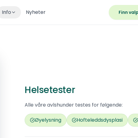
Info
Nyheter
Finn val
Helsetester
Alle våre avlshunder testes for følgende:
Øyelysning
Hofteleddsdysplasi