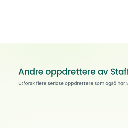
Andre oppdrettere av Staffo
Kennel Wrigglebutts
Utforsk flere seriøse oppdrettere som også har St
Staffordshire bull terrier
0
ref.
Sperrebotn