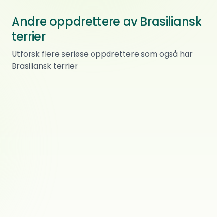
Andre oppdrettere av Brasiliansk
terrier
Arcticbrasileiro
Utforsk flere seriøse oppdrettere som også har
Brasiliansk terrier
Brasiliansk terrier
0
ref.
ANKENES
Opala of the North
Brasiliansk terrier
0
ref.
Eydehavn
Kennel Shaka Savoy
Chow chow · Engelsk bulldog · Brasiliansk terrier
0
ref.
Ålgård
Casa Lohne