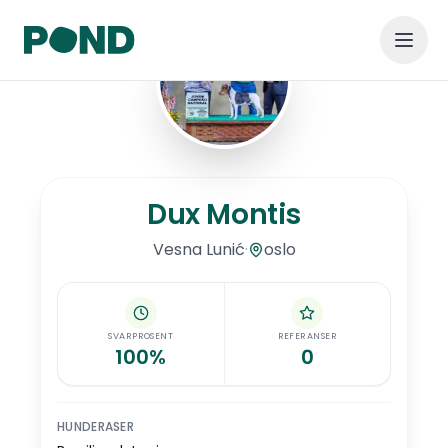
Hopp til hovedinnhold
Dux Montis
Dux Montis
·
oslo
Vesna
Lunić
SVARPROSENT
REFERANSER
100%
0
HUNDERASER