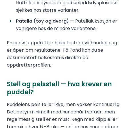
Hofteleddsdysplasi og albueleddsdysplasi bør
sjekkes hos større varianter.
Patella (toy og dverg)
— Patellaluksasjon er
vanligere hos de mindre variantene.
En seriøs oppdretter helsetester avlshundene og
er åpen om resultatene. På Pond kan du se
dokumentert helsestatus direkte på
oppdretterprofilen.
Stell og pelsstell — hva krever en
puddel?
Puddelens pels feller ikke, men vokser kontinuerlig.
Det betyr minimalt med hundehår i sofaen, men
regelmessig stell er et must. Regn med klipp eller
trimming hver 6.–8. uke — enten hos hundegrimer