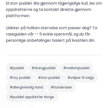
til stor puddel. Bla gjennom tilgjengelige kull, les om
oppdretterne og ta kontakt direkte gjennom
plattformen.
Usikker på hvilken størrelse som passer deg? Ta
raseguiden vår — 5 enkle spørsmål, og du får
personlige anbefalinger basert på livsstilen din.
#
puddel
#
dvergpuddel
#
mellompuddel
#
toy puddel
#
stor puddel
#
valper til salgs
#
allergivennlig hund
#
hunderaser
#
puddel oppdretter Norge