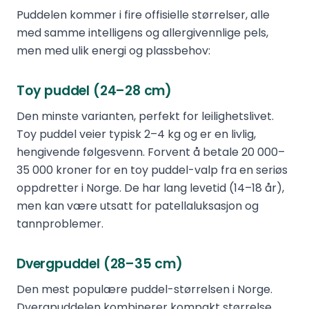
Puddelen kommer i fire offisielle størrelser, alle
med samme intelligens og allergivennlige pels,
men med ulik energi og plassbehov:
Toy puddel (24–28 cm)
Den minste varianten, perfekt for leilighetslivet.
Toy puddel veier typisk 2–4 kg og er en livlig,
hengivende følgesvenn. Forvent å betale 20 000–
35 000 kroner for en toy puddel-valp fra en seriøs
oppdretter i Norge. De har lang levetid (14–18 år),
men kan være utsatt for patellaluksasjon og
tannproblemer.
Dvergpuddel (28–35 cm)
Den mest populære puddel-størrelsen i Norge.
Dvergpuddelen kombinerer kompakt størrelse