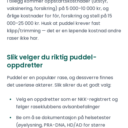
I tillegg kommer oppstartskostnader (utstyr,
vaksinering, forsikring) på 5 000–10 000 kr, og
årlige kostnader for fôr, forsikring og stell på 15
000–25 000 kr. Husk at puddel krever fast
klipp/trimming — det er en løpende kostnad andre
raser ikke har.
Slik velger du riktig puddel-
oppdretter
Puddel er en populær rase, og dessverre finnes
det useriøse aktører. Slik sikrer du et godt valg:
Velg en oppdretter som er NKK-registrert og
følger raseklubbens avlsanbefalinger
Be om å se dokumentasjon på helsetester
(øyelysning, PRA-DNA, HD/AD for større