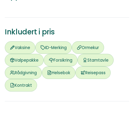
Inkludert i pris
Vaksine
ID-Merking
Ormekur
Valpepakke
Forsikring
Stamtavle
Rådgivning
Helsebok
Reisepass
Kontrakt