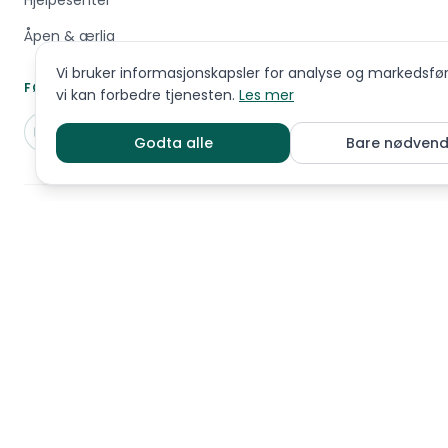
Hjelpesenter
Åpen & ærlig
Vi bruker informasjonskapsler for analyse og markedsføri
FØLG OSS
vi kan forbedre tjenesten.
Les mer
Godta alle
Bare nødvend
Chat
Sett meg på v
Hold deg oppdatert
Tips, nyheter og innsikt om hunderaser og
valpekjøp
Abonner
Ved å melde deg på godtar du å motta nyhetsbrev fra