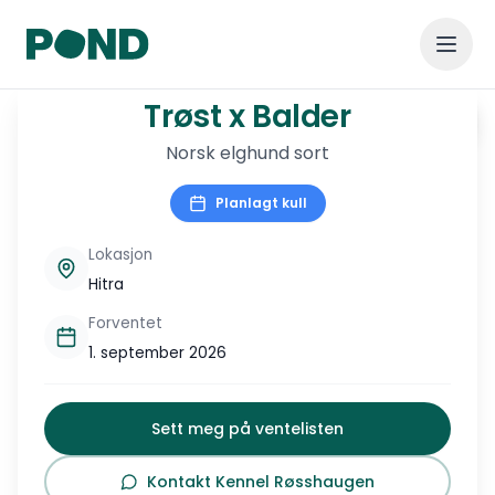
1
/
1
Trøst x Balder
Trøst x Balder
Vis alle
Norsk elghund sort
Planlagt kull
Lokasjon
Hitra
Forventet
1. september 2026
Sett meg på ventelisten
Kontakt Kennel Røsshaugen