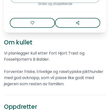
Gratis og uforpliktende
Om kullet
Vi planlegger kull etter Fort Hjort Trøst og
Fossehjorten’s B Balder.
Forventer friske, trivelige og rasetypiske jakthunder
med god avknapp, som vil passe like godt med
jegeren som resten av familien.
Kennel Røsshaugen
Norsk elghund sort
Oppdretter
0
ref.
Hitra