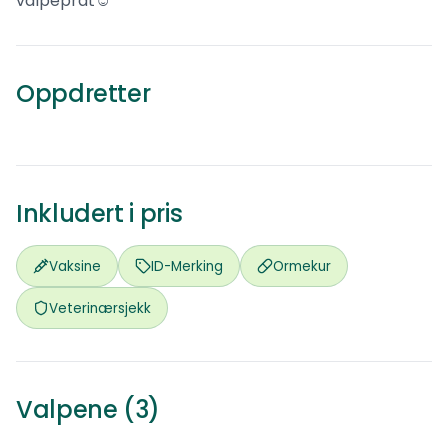
valpeprat☺️
Bromiica
Phalene
Oppdretter
0
ref.
Nedenes
Inkludert i pris
Vaksine
ID-Merking
Ormekur
Veterinærsjekk
Valpene (3)