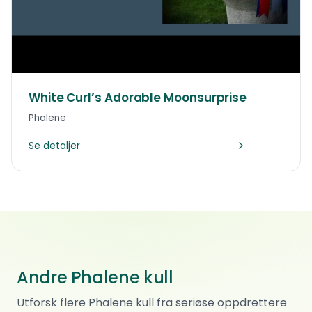
White Curl’s Adorable Moonsurprise
Phalene
Se detaljer
Åpen og ærlig
Åpen og ærlig
K-kull
Andre Phalene kull
L- kull
Phalene
·
Renraset
P kull
Phalene
Utforsk flere Phalene kull fra seriøse oppdrettere
·
Renraset
23 000 kr