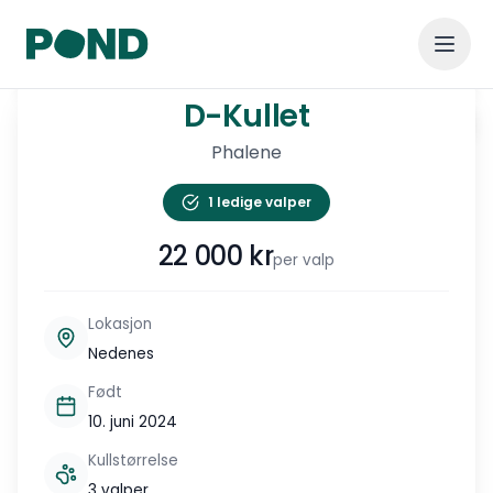
1
/
6
D-Kullet
D-Kullet
Vis alle
Phalene
1 ledige valper
22 000
kr
per valp
Lokasjon
Nedenes
Født
10. juni 2024
Kullstørrelse
3 valper