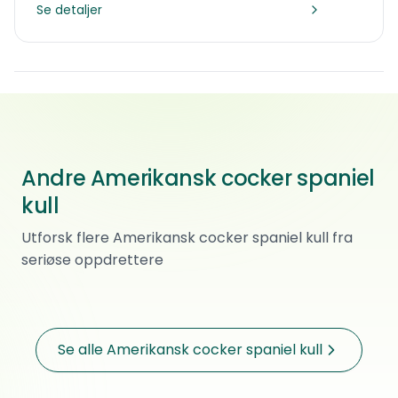
Se detaljer
Andre Amerikansk cocker spaniel
kull
G- kull
Utforsk flere Amerikansk cocker spaniel kull fra
Amerikansk cocker spaniel
·
Renraset
seriøse oppdrettere
Pris kommer
Eidsvoll
Planlagt
Se alle Amerikansk cocker spaniel kull