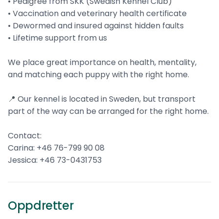
• Pedigree from SKK (Swedish Kennel Club)
• Vaccination and veterinary health certificate
• Dewormed and insured against hidden faults
• Lifetime support from us
We place great importance on health, mentality,
and matching each puppy with the right home.
📍 Our kennel is located in Sweden, but transport
part of the way can be arranged for the right home.
Contact:
Carina: +46 76-799 90 08
Jessica: +46 73-0431753
Gazette’s
Amerikansk cocker spaniel
Oppdretter
0
ref.
Söråker