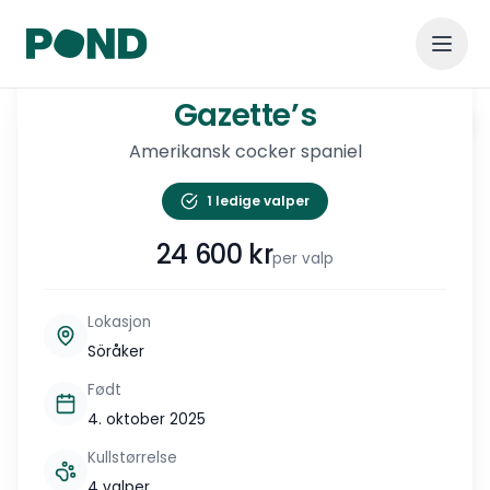
1
/
6
Gazette’s
Gazette’s
Vis alle
Amerikansk cocker spaniel
1 ledige valper
24 600
kr
per valp
Lokasjon
Söråker
Født
4. oktober 2025
Kullstørrelse
4 valper