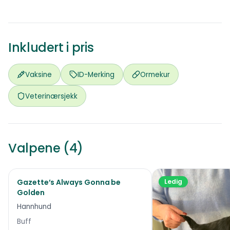
Inkludert i pris
Vaksine
ID-Merking
Ormekur
Veterinærsjekk
Valpene (4)
Gazette’s Always Gonna be
Reservert
Ledig
Golden
Hannhund
Buff