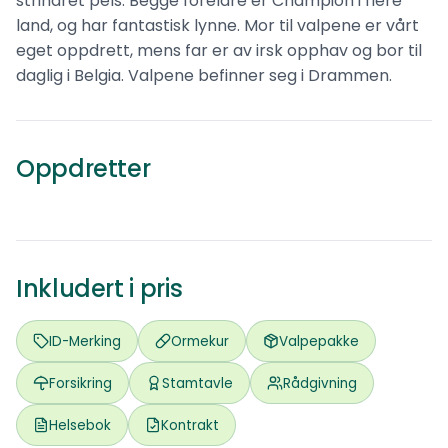
strihåret pels. Begge foreldre er Champion i flere
land, og har fantastisk lynne. Mor til valpene er vårt
eget oppdrett, mens far er av irsk opphav og bor til
Åpen og ærlig
daglig i Belgia. Valpene befinner seg i Drammen.
Altolivello
Jack russell terrier
Oppdretter
0
ref.
Søgne
Inkludert i pris
ID-Merking
Ormekur
Valpepakke
Forsikring
Stamtavle
Rådgivning
Helsebok
Kontrakt