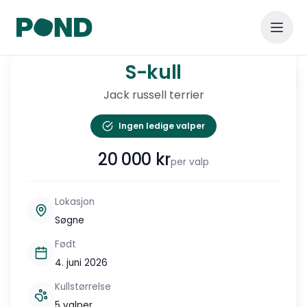
1
/
8
S-kull
S-kull
Vis alle
Jack russell terrier
Ingen ledige valper
20 000
kr
per valp
Lokasjon
Søgne
Født
4. juni 2026
Kullstørrelse
5 valper