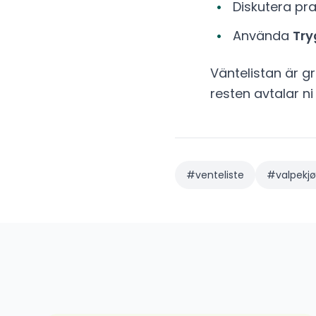
Diskutera pra
Använda
Try
Väntelistan är gr
resten avtalar ni
#
venteliste
#
valpekj