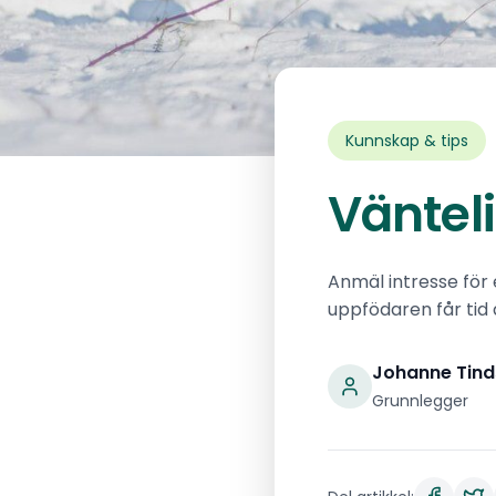
Kunnskap & tips
Vänteli
Anmäl intresse för 
uppfödaren får tid 
Johanne Tind
Grunnlegger