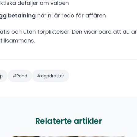
ktiska detaljer om valpen
gg betalning
när ni är redo för affären
atis och utan förpliktelser. Den visar bara att du ä
 tillsammans.
øp
#
Pond
#
oppdretter
Relaterte artikler