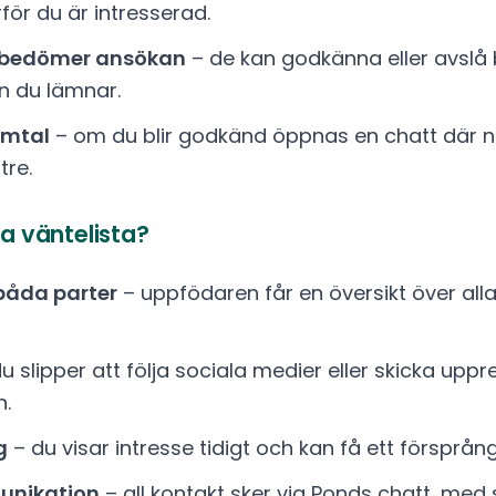
för du är intresserad.
 bedömer ansökan
– de kan godkänna eller avslå
n du lämnar.
amtal
– om du blir godkänd öppnas en chatt där ni
tre.
a väntelista?
båda parter
– uppfödaren får en översikt över all
u slipper att följa sociala medier eller skicka upp
.
g
– du visar intresse tidigt och kan få ett försprång
unikation
– all kontakt sker via Ponds chatt, med