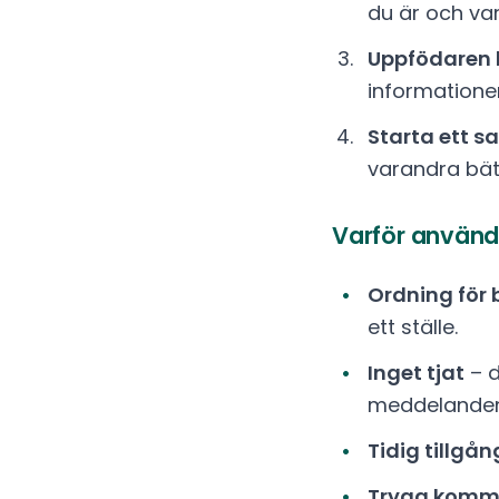
du är och var
Uppfödaren
informatione
Starta ett s
varandra bät
Varför använd
Ordning för 
ett ställe.
Inget tjat
– d
meddelanden
Tidig tillgån
Trygg komm