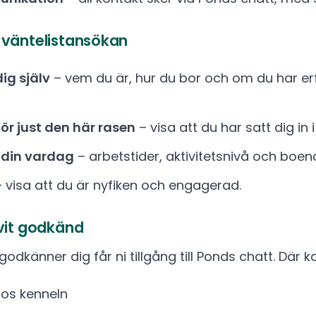
a väntelistansökan
ig själv
– vem du är, hur du bor och om du har er
för just den här rasen
– visa att du har satt dig in 
 din vardag
– arbetstider, aktivitetsnivå och boen
 visa att du är nyfiken och engagerad.
ivit godkänd
dkänner dig får ni tillgång till Ponds chatt. Där ka
os kenneln