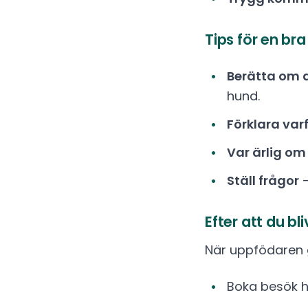
Tips för en br
Berätta om d
hund.
Förklara var
Var ärlig om
Ställ frågor
–
Efter att du bl
När uppfödaren go
Boka besök h