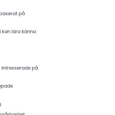
 baserat på
 kan lära känna
a intresserade på
repade
.
 spårbarhet.