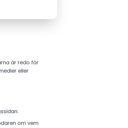
arna är redo för
medier eller
ssidan.
pfödaren om vem