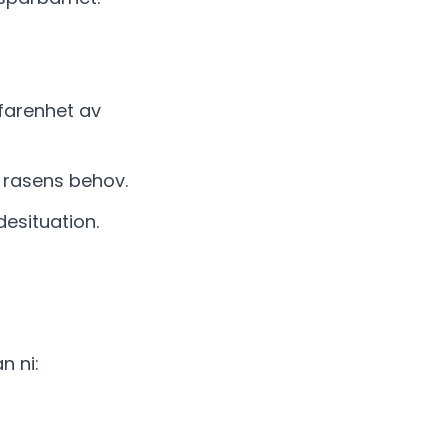
farenhet av
i rasens behov.
desituation.
n ni: