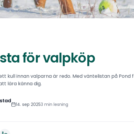
sta för valpköp
ett kull innan valparna är redo. Med väntelistan på Pond f
att lära känna dig.
stad
14. sep 2025
3 min lesning