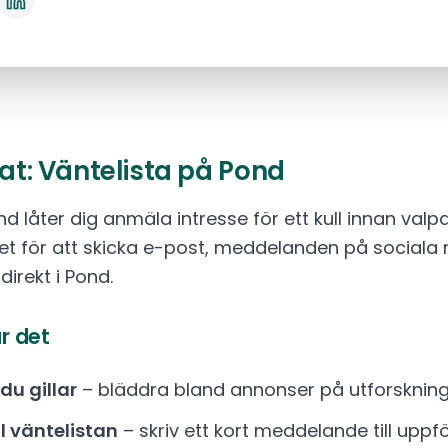
rat: Väntelista på Pond
d låter dig anmäla intresse för ett kull innan valp
ället för att skicka e-post, meddelanden på sociala 
 direkt i Pond.
r det
 du gillar
– bläddra bland annonser på utforskning
l väntelistan
– skriv ett kort meddelande till up