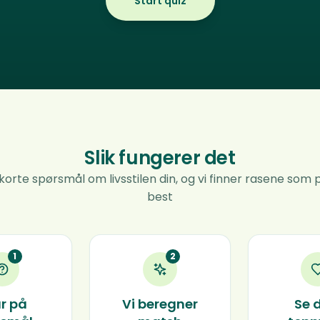
Start quiz
Slik fungerer det
korte spørsmål om livsstilen din, og vi finner rasene som
best
1
2
r på
Vi beregner
Se 