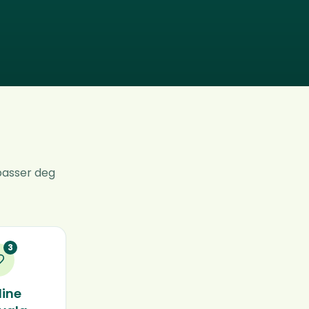
 passer deg
3
dine