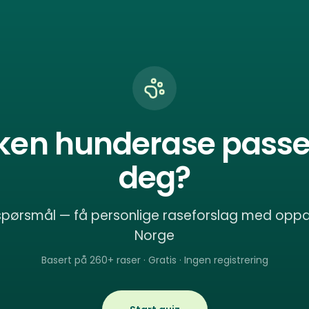
lken hunderase passer
deg?
spørsmål — få personlige raseforslag med oppd
Norge
Basert på 260+ raser · Gratis · Ingen registrering