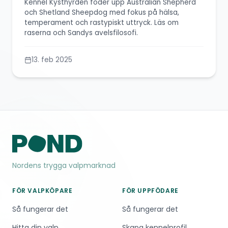
Kennel Kysthyrden föder upp Australian Shepherd
och Shetland Sheepdog med fokus på hälsa,
temperament och rastypiskt uttryck. Läs om
raserna och Sandys avelsfilosofi.
13. feb 2025
Nordens trygga valpmarknad
FÖR VALPKÖPARE
FÖR UPPFÖDARE
Så fungerar det
Så fungerar det
Hitta din valp
Skapa kennelprofil