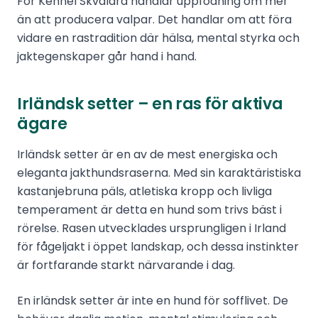
För Kennel Skvaldra handlar uppfödning om mer
än att producera valpar. Det handlar om att föra
vidare en rastradition där hälsa, mental styrka och
jaktegenskaper går hand i hand.
Irländsk setter – en ras för aktiva
ägare
Irländsk setter är en av de mest energiska och
eleganta jakthundsraserna. Med sin karaktäristiska
kastanjebruna päls, atletiska kropp och livliga
temperament är detta en hund som trivs bäst i
rörelse. Rasen utvecklades ursprungligen i Irland
för fågeljakt i öppet landskap, och dessa instinkter
är fortfarande starkt närvarande i dag.
En irländsk setter är inte en hund för sofflivet. De