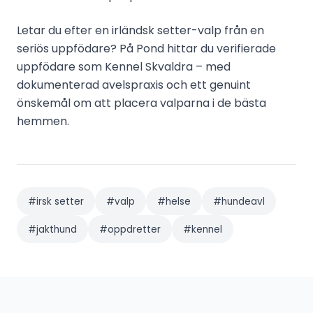
Letar du efter en irländsk setter-valp från en
seriös uppfödare? På Pond hittar du verifierade
uppfödare som Kennel Skvaldra – med
dokumenterad avelspraxis och ett genuint
önskemål om att placera valparna i de bästa
hemmen.
#
irsk setter
#
valp
#
helse
#
hundeavl
#
jakthund
#
oppdretter
#
kennel