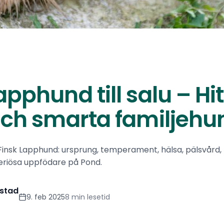
apphund till salu – Hi
 och smarta familjehu
 Finsk Lapphund: ursprung, temperament, hälsa, pälsvård,
seriösa uppfödare på Pond.
stad
9. feb 2025
8 min lesetid