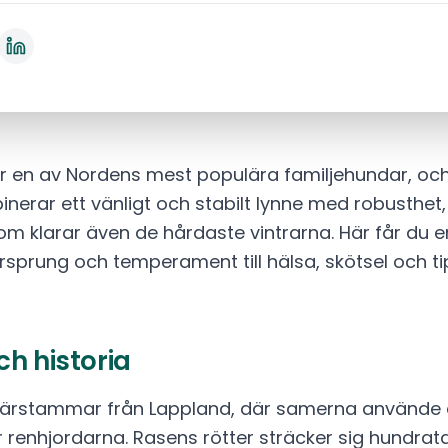
är en av Nordens mest populära familjehundar, o
nerar ett vänligt och stabilt lynne med robusthet, 
om klarar även de hårdaste vintrarna. Här får du e
 ursprung och temperament till hälsa, skötsel och tip
h historia
härstammar från Lappland, där samerna använde
renhjordarna. Rasens rötter sträcker sig hundratal