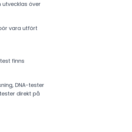
 utvecklas över
ör vara utfört
est finns
ning, DNA-tester
ester direkt på