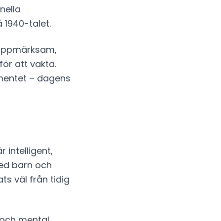
nella
 1940-talet.
r uppmärksam,
för att vakta.
mentet – dagens
 intelligent,
 med barn och
s väl från tidig
 och mental