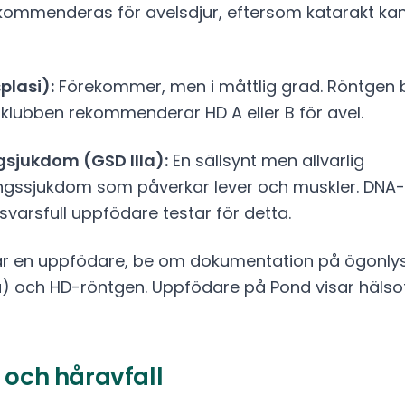
kommenderas för avelsdjur, eftersom katarakt kan
plasi):
Förekommer, men i måttlig grad. Röntgen b
sklubben rekommenderar HD A eller B för avel.
sjukdom (GSD IIIa):
En sällsynt men allvarlig
ssjukdom som påverkar lever och muskler. DNA-t
ansvarsfull uppfödare testar för detta.
ar en uppfödare, be om dokumentation på ögonlys
a) och HD-röntgen. Uppfödare på Pond visar hälsot
 och håravfall