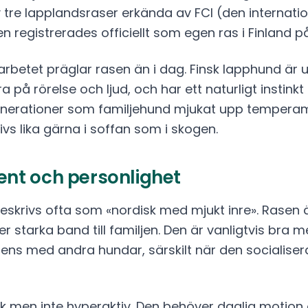
 tre lapplandsraser erkända av FCI (den internatio
 registrerades officiellt som egen ras i Finland på
arbetet präglar rasen än i dag. Finsk lapphund ä
 på rörelse och ljud, och har ett naturligt instinkt 
enerationer som familjehund mjukat upp tempera
ivs lika gärna i soffan som i skogen.
t och personlighet
skrivs ofta som «nordisk med mjukt inre». Rasen är
er starka band till familjen. Den är vanligtvis bra
ns med andra hundar, särskilt när den socialiserat
k men inte hyperaktiv. Den behöver daglig motion