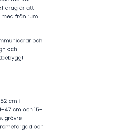
t drag är att
na med från rum
kommunicerar och
ugn och
tätbebyggt
–52 cm i
1–47 cm och 15–
e, grövre
, cremefärgad och