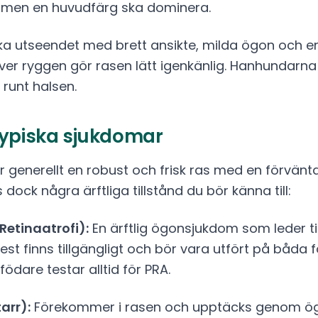
 men en huvudfärg ska dominera.
ska utseendet med brett ansikte, milda ögon och e
ver ryggen gör rasen lätt igenkänlig. Hanhundarna
runt halsen.
typiska sjukdomar
r generellt en robust och frisk ras med en förvänt
s dock några ärftliga tillstånd du bör känna till:
Retinaatrofi):
En ärftlig ögonsjukdom som leder til
est finns tillgängligt och bör vara utfört på båda 
ödare testar alltid för PRA.
arr):
Förekommer i rasen och upptäcks genom ögo