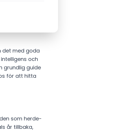
ch det med goda
intelligens och
n grundlig guide
s för att hitta
 den som herde-
s år tillbaka,