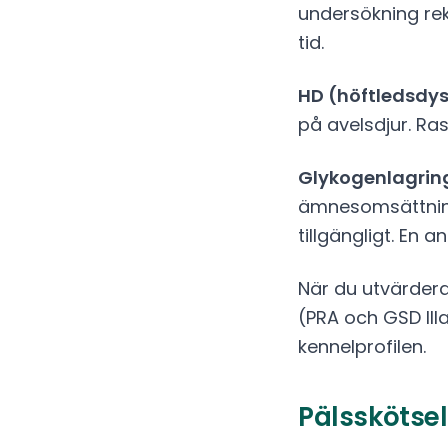
undersökning re
tid.
HD (höftledsdys
på avelsdjur. Ra
Glykogenlagring
ämnesomsättning
tillgängligt. En 
När du utvärder
(PRA och GSD III
kennelprofilen.
Pälsskötsel