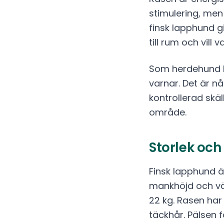
stimulering, men
finsk lapphund gi
till rum och vill
Som herdehund h
varnar. Det är n
kontrollerad skäl
område.
Storlek oc
Finsk lapphund ä
mankhöjd och vä
22 kg. Rasen har
täckhår. Pälsen 