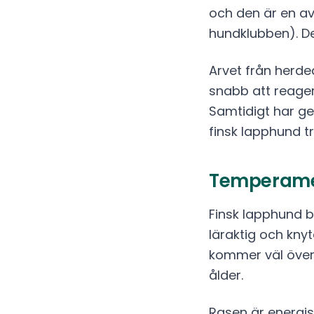
och den är en av
hundklubben). Den
Arvet från herde
snabb att reagera
Samtidigt har g
finsk lapphund tr
Temperamen
Finsk lapphund be
läraktig och knyt
kommer väl övere
ålder.
Rasen är energis