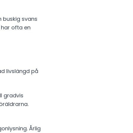
n buskig svans
 har ofta en
ad livslängd på
l gradvis
föräldrarna.
nlysning. Årlig