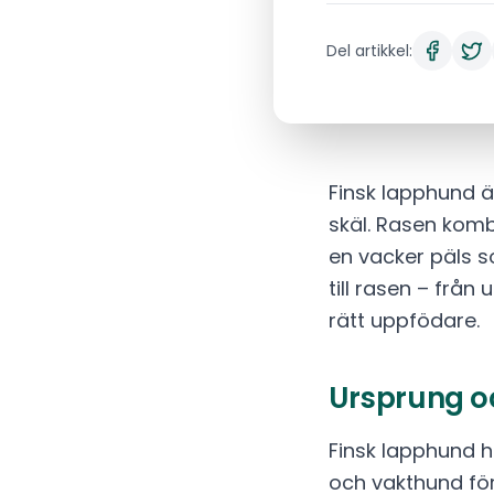
Del artikkel:
Finsk lapphund 
skäl. Rasen kombi
en vacker päls s
till rasen – från
rätt uppfödare.
Ursprung oc
Finsk lapphund 
och vakthund för 