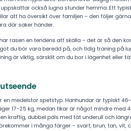
 uppskattar också lugna stunder hemma. Ett typisk
llar att ha översikt över familjen – den följer gär
 vara där saker händer.
ar rasen en tendens att skälla – det är så den 
ågot du bör vara beredd på, och tidig träning på l
lning är viktig, särskilt om du bor i lägenhet eller 
h utseende
r en medelstor spetstyp. Hanhundar är typiskt 46
ger 17–25 kg, medan tikar är något mindre med 4
 en kraftig, dubbel päls med tät underull och längr
förekommer i många färger – svart, brun, tan, vit