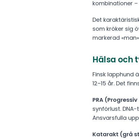
kombinationer –
Det karaktäristi
som kröker sig ö
markerad «man» 
Hälsa och 
Finsk lapphund ä
12–15 år. Det finn
PRA (Progressiv 
synförlust. DNA-t
Ansvarsfulla uppf
Katarakt (grå st